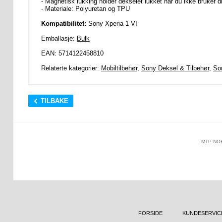
- Magnetisk lukking holder dekselet lukket når du ikke bruker 
- Materiale: Polyuretan og TPU
Kompatibilitet:
Sony Xperia 1 VI
Emballasje:
Bulk
EAN: 5714122458810
Relaterte kategorier:
Mobiltilbehør
,
Sony Deksel & Tilbehør
,
So
TILBAKE
MTP NO
FORSIDE
KUNDESERVIC