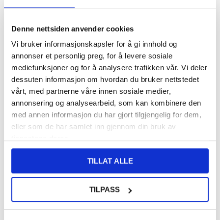
124,00
NOK
Denne nettsiden anvender cookies
FÅ 7 % RABATT MED CLUB TRENDY
BLI MEDLEM GRATIS
Vi bruker informasjonskapsler for å gi innhold og
annonser et personlig preg, for å levere sosiale
SETT DET BILLIGERE?
mediefunksjoner og for å analysere trafikken vår. Vi deler
dessuten informasjon om hvordan du bruker nettstedet
vårt, med partnerne våre innen sosiale medier,
-
+
annonsering og analysearbeid, som kan kombinere den
med annen informasjon du har gjort tilgjengelig for dem,
eller som de har samlet inn gjennom din bruk av
LIVE CHAT
LURER DU PÅ NOE? SPØR OSS!
tjenestene deres.
TILLAT ALLE
Beskrivelse
Imak UX-5 TPU-deksel til Sony Xperia 1 VI
TILPASS
Vis frem den opprinnelige skjønnheten til din Sony Xperia 1 VI med
Imak UX-5 dekselet! Imak UX-5 dekselet er laget av fleksibel og
myk TPU og tilbyr beskyttelse mot hverdagens mulige skader. I