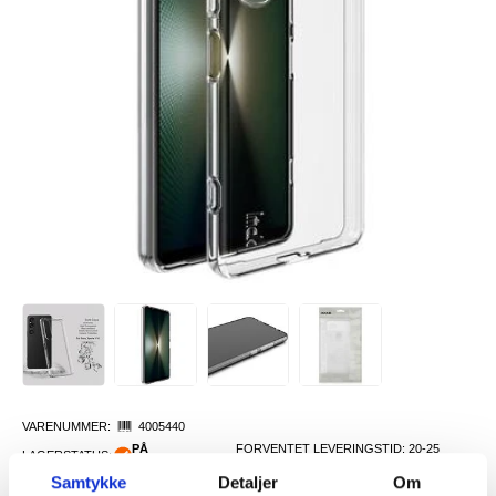
VARENUMMER:
4005440
PÅ
FORVENTET LEVERINGSTID: 20-25
LAGERSTATUS:
FJERNLAGER.
DAGER
Samtykke
Detaljer
Om
FRAKTINFO