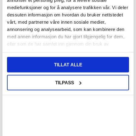
mediefunksjoner og for å analysere trafikken vår. Vi deler
155,00
NOK
dessuten informasjon om hvordan du bruker nettstedet
vårt, med partnerne våre innen sosiale medier,
FÅ 7 % RABATT MED CLUB TRENDY
BLI MEDLEM GRATIS
annonsering og analysearbeid, som kan kombinere den
SETT DET BILLIGERE?
med annen informasjon du har gjort tilgjengelig for dem,
eller som de har samlet inn gjennom din bruk av
Velg en farge
tjenestene deres.
TILLAT ALLE
-
+
TILPASS
LIVE CHAT
LURER DU PÅ NOE? SPØR OSS!
Beskrivelse
Imak Fallsikkert TPU-deksel til Sony Xperia 10 VI