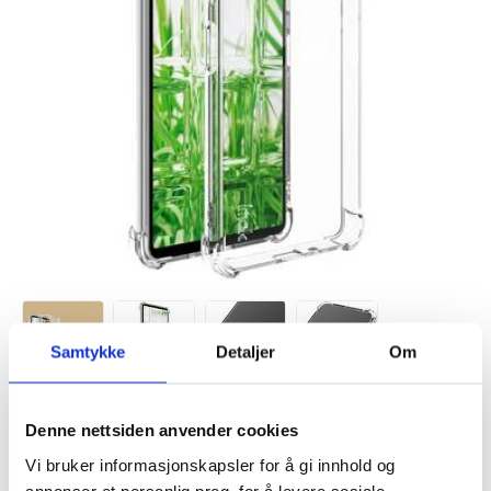
Samtykke
Detaljer
Om
VARENUMMER:
4006049
Denne nettsiden anvender cookies
LAGERSTATUS:
PÅ LAGER.
LEVERINGSTID: 1-2 ARBEIDSDAGER
Vi bruker informasjonskapsler for å gi innhold og
FRAKTINFO
annonser et personlig preg, for å levere sosiale