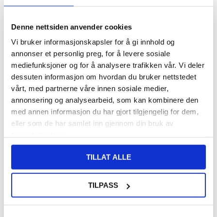
108,00
NOK
Denne nettsiden anvender cookies
Vi bruker informasjonskapsler for å gi innhold og
FÅ 7 % RABATT MED CLUB TRENDY
BLI MEDLEM GRATIS
annonser et personlig preg, for å levere sosiale
SETT DET BILLIGERE?
mediefunksjoner og for å analysere trafikken vår. Vi deler
dessuten informasjon om hvordan du bruker nettstedet
vårt, med partnerne våre innen sosiale medier,
-
+
annonsering og analysearbeid, som kan kombinere den
med annen informasjon du har gjort tilgjengelig for dem,
eller som de har samlet inn gjennom din bruk av
LIVE CHAT
LURER DU PÅ NOE? SPØR OSS!
tjenestene deres.
TILLAT ALLE
Beskrivelse
Kamera Linse Beskyttelse Herdet Glass til Sony Xperia 10 VI
TILPASS
Sørg for at kameraet fungerer best mulig på din Sony Xperia 10 VI
ved å beskytte det med denne kameralinsebeskytteren i herdet
glass. Den inneholder et spesielt oleofobisk belegg som forhindrer