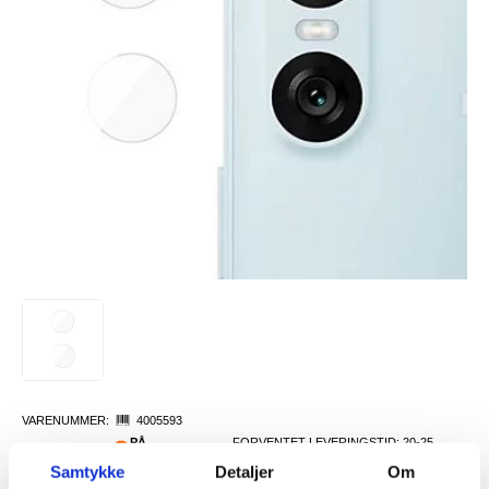
VARENUMMER:
4005593
PÅ
FORVENTET LEVERINGSTID: 20-25
LAGERSTATUS:
FJERNLAGER.
DAGER
Samtykke
Detaljer
Om
FRAKTINFO