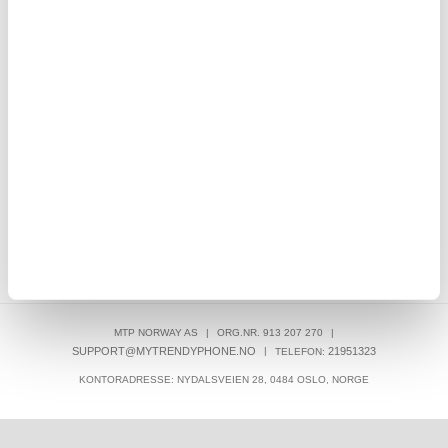
- Hvit
Sony Xperia 10 VI Full Cover Beskyttelsesglass - Svart Kant
108,00
NOK
MTP NORWAY AS
|
ORG.NR. 913 207 270
|
SUPPORT@MYTRENDYPHONE.NO
|
21951323
TELEFON:
KONTORADRESSE: NYDALSVEIEN 28, 0484 OSLO, NORGE