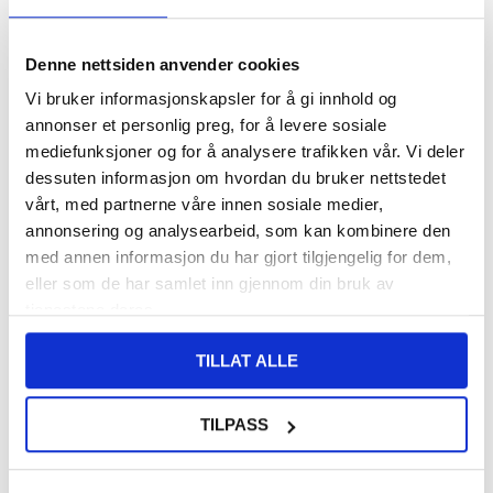
108,00
NOK
Denne nettsiden anvender cookies
FÅ 7 % RABATT MED CLUB TRENDY
BLI MEDLEM GRATIS
Vi bruker informasjonskapsler for å gi innhold og
annonser et personlig preg, for å levere sosiale
SETT DET BILLIGERE?
mediefunksjoner og for å analysere trafikken vår. Vi deler
dessuten informasjon om hvordan du bruker nettstedet
vårt, med partnerne våre innen sosiale medier,
-
+
annonsering og analysearbeid, som kan kombinere den
med annen informasjon du har gjort tilgjengelig for dem,
eller som de har samlet inn gjennom din bruk av
LIVE CHAT
LURER DU PÅ NOE? SPØR OSS!
tjenestene deres.
TILLAT ALLE
Beskrivelse
TPU Skjermbeskytter til Sony Xperia 10 VI
TILPASS
Beskytt skjermen til din dyrebare Sony Xperia 10 VI med denne
myke og slitesterke TPU-skjermbeskytteren!