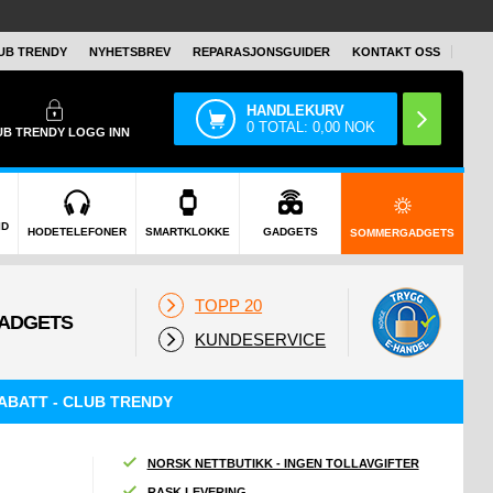
UB TRENDY
NYHETSBREV
REPARASJONSGUIDER
KONTAKT OSS
HANDLEKURV
0
TOTAL:
0,00
NOK
UB TRENDY
LOGG INN
ID
HODETELEFONER
SMARTKLOKKE
GADGETS
SOMMERGADGETS
TOPP 20
KUNDESERVICE
ABATT - CLUB TRENDY
NORSK NETTBUTIKK - INGEN TOLLAVGIFTER
RASK LEVERING