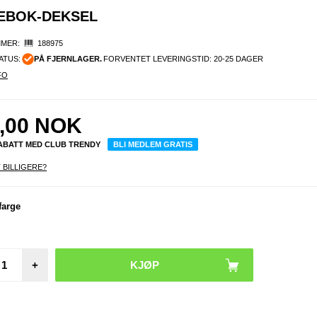
MEBOK-DEKSEL
MER:
188975
ATUS:
PÅ FJERNLAGER.
FORVENTET LEVERINGSTID: 20-25 DAGER
FO
,00
NOK
RABATT MED CLUB TRENDY
BLI MEDLEM GRATIS
 BILLIGERE?
farge
+