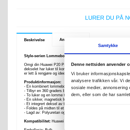
LURER DU PÅ 
Anmeldelser
Beskrivelse
Samtykke
Style-serien Lommebok-deksel til Huawei P20 Pro
Denne nettsiden anvender c
Omgi din Huawei P20 Pro med et morsomt mønster for å holde de
dekselet har luker til kort og kontanter og har innebygde magne
Vi bruker informasjonskapsler
er lett å rengjøre og ideelt til hverdagslig bruk.
analysere trafikken vår. Vi 
Produktinformasjon:
- En kombinert lommebok og beskyttende deksel til Huawei P2
sosiale medier, annonsering 
- Tilbyr en 360 graders beskyttelse med et anstrøk av stil
dem, eller som de har samlet
- To luker og en lomme til kontanter som gjør det mest mulig p
- En sikker, magnetisk lukking som holder dekselet lukket
- Et integrert deksel av termoplastisk polyuretan som fasthold
- Foldes på midten til et visningsstativ
- Lagd av: Polyuretan og termoplastisk polyuretan
Kompatibilitet:
Huawei P20 Pro
Emballasje:
Bulk