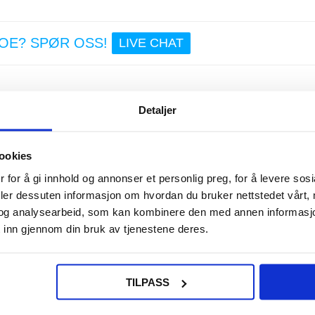
NOE? SPØR OSS!
LIVE CHAT
Detaljer
ookies
n trygg og fri for slitasje. Dette unike Huawei P20 Pro Style-serien lomme
ter som holder klaffen sikkert lukket. Dekselet er lagd av høykvalitets polyure
 for å gi innhold og annonser et personlig preg, for å levere sos
deler dessuten informasjon om hvordan du bruker nettstedet vårt,
0 Pro
og analysearbeid, som kan kombinere den med annen informasjon d
 inn gjennom din bruk av tjenestene deres.
raktisk
er din Huawei P20 Pro
TILPASS