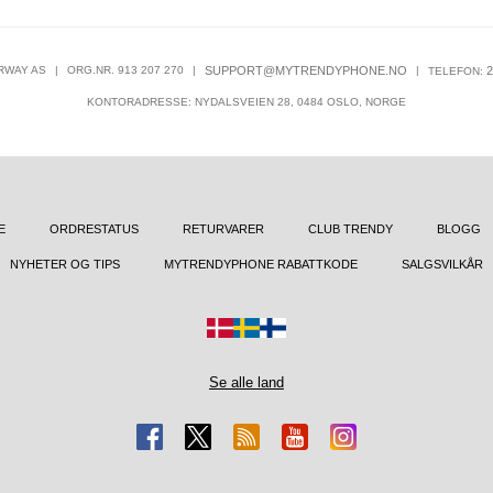
RWAY AS
|
ORG.NR. 913 207 270
|
SUPPORT@MYTRENDYPHONE.NO
|
2
TELEFON:
KONTORADRESSE: NYDALSVEIEN 28, 0484 OSLO, NORGE
E
ORDRESTATUS
RETURVARER
CLUB TRENDY
BLOGG
NYHETER OG TIPS
MYTRENDYPHONE RABATTKODE
SALGSVILKÅR
Se alle land