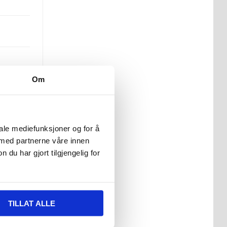
Om
bok-
tan,
iale mediefunksjoner og for å
 med partnerne våre innen
u har gjort tilgjengelig for
TILLAT ALLE