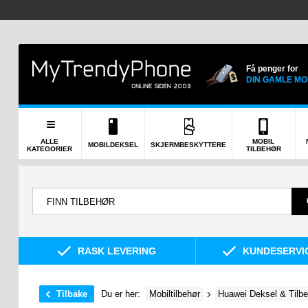
Få penger for
DIN GAMLE MO
ALLE
MOBIL
MOBILDEKSEL
SKJERMBESKYTTERE
KATEGORIER
TILBEHØR
RASK LEVERING
KUNDESERVIC
Tilbake
Du er her:
Mobiltilbehør
Huawei Deksel & Tilb