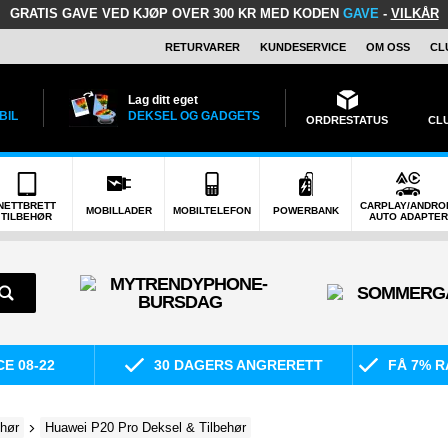
GRATIS GAVE
VED KJØP OVER 300 KR MED KODEN
GAVE
-
VILKÅR
RETURVARER
KUNDESERVICE
OM OSS
CL
Lag ditt eget
BIL
DEKSEL OG GADGETS
ORDRESTATUS
CL
NETTBRETT
CARPLAY/ANDRO
MOBILLADER
MOBILTELEFON
POWERBANK
TILBEHØR
AUTO ADAPTER
E 08-22
30 DAGERS ANGRERETT
FÅ 7% R
ehør
Huawei P20 Pro Deksel & Tilbehør