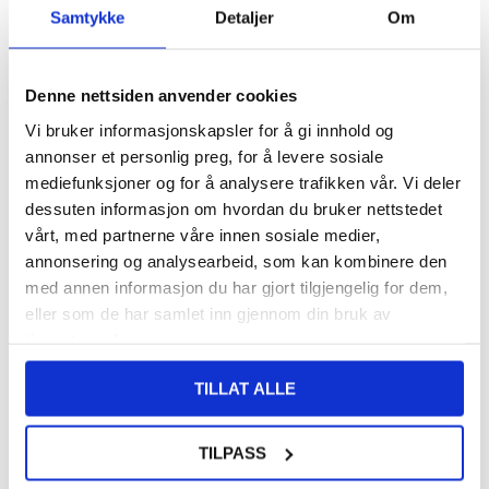
Samtykke
Detaljer
Om
FRAKTINFO
FØR
155,00
Denne nettsiden anvender cookies
140,00
NOK
Vi bruker informasjonskapsler for å gi innhold og
DU SPARER
15,00
NOK
annonser et personlig preg, for å levere sosiale
SETT DET BILLIGERE?
mediefunksjoner og for å analysere trafikken vår. Vi deler
dessuten informasjon om hvordan du bruker nettstedet
Velg en farge
vårt, med partnerne våre innen sosiale medier,
annonsering og analysearbeid, som kan kombinere den
med annen informasjon du har gjort tilgjengelig for dem,
eller som de har samlet inn gjennom din bruk av
-
+
tjenestene deres.
TILLAT ALLE
LIVE CHAT
LURER DU PÅ NOE? SPØR OSS!
TILPASS
Beskrivelse