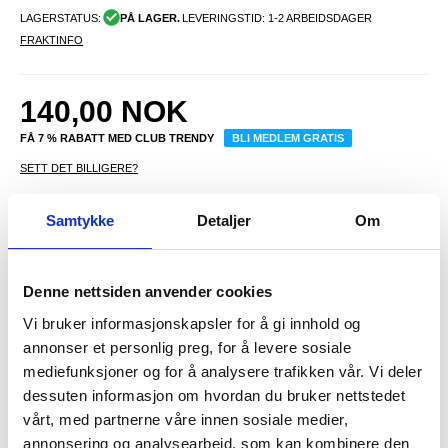
LAGERSTATUS:
PÅ LAGER.
LEVERINGSTID: 1-2 ARBEIDSDAGER
FRAKTINFO
140,00
NOK
FÅ 7 % RABATT MED CLUB TRENDY
BLI MEDLEM GRATIS
SETT DET BILLIGERE?
Samtykke
Detaljer
Om
-
+
Denne nettsiden anvender cookies
LIVE CHAT
LURER DU PÅ NOE? SPØR OSS!
Vi bruker informasjonskapsler for å gi innhold og
annonser et personlig preg, for å levere sosiale
mediefunksjoner og for å analysere trafikken vår. Vi deler
Beskrivelse
dessuten informasjon om hvordan du bruker nettstedet
vårt, med partnerne våre innen sosiale medier,
Usams YD017 universalt IPX8-vanntett etui - flytende
annonsering og analysearbeid, som kan kombinere den
berøringsskjermveske for mobiltelefoner opptil 7.2"