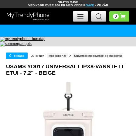
GRATIS GAVE
VED KJØP OVER 300 KR MED KODEN
GAVE
-
VILKÅR
Tilbake
Du er her:
Mobiltilbehør
Universell mobilveske og mobiletui
USAMS YD017 UNIVERSALT IPX8-VANNTETT
ETUI - 7.2" - BEIGE