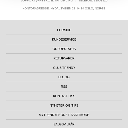
SUPPORT@MYTRENDYPHONE.NO
|
21951323
TELEFON:
KONTORADRESSE: NYDALSVEIEN 28, 0484 OSLO, NORGE
FORSIDE
KUNDESERVICE
ORDRESTATUS
RETURVARER
CLUB TRENDY
BLOGG
RSS
KONTAKT OSS
NYHETER OG TIPS
MYTRENDYPHONE RABATTKODE
SALGSVILKÅR