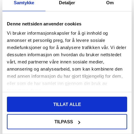
Samtykke
Detaljer
Om
LAGERSTATUS:
PÅ LAGER.
LEVERINGSTID: 1-2 ARBEIDSDAGER
FRAKTINFO
Denne nettsiden anvender cookies
187,00
NOK
Vi bruker informasjonskapsler for å gi innhold og
annonser et personlig preg, for å levere sosiale
FÅ 7 % RABATT MED CLUB TRENDY
BLI MEDLEM GRATIS
mediefunksjoner og for å analysere trafikken vår. Vi deler
SETT DET BILLIGERE?
dessuten informasjon om hvordan du bruker nettstedet
vårt, med partnerne våre innen sosiale medier,
annonsering og analysearbeid, som kan kombinere den
-
+
med annen informasjon du har gjort tilgjengelig for dem,
eller som de har samlet inn gjennom din bruk av
KUN 1 IGJEN PÅ LAGER!!
tjenestene deres.
TILLAT ALLE
LIVE CHAT
LURER DU PÅ NOE? SPØR OSS!
TILPASS
Beskrivelse