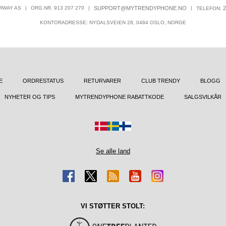
RWAY AS
|
ORG.NR. 913 207 270
|
SUPPORT@MYTRENDYPHONE.NO
|
2
TELEFON:
KONTORADRESSE: NYDALSVEIEN 28, 0484 OSLO, NORGE
E
ORDRESTATUS
RETURVARER
CLUB TRENDY
BLOGG
NYHETER OG TIPS
MYTRENDYPHONE RABATTKODE
SALGSVILKÅR
Se alle land
VI STØTTER STOLT: