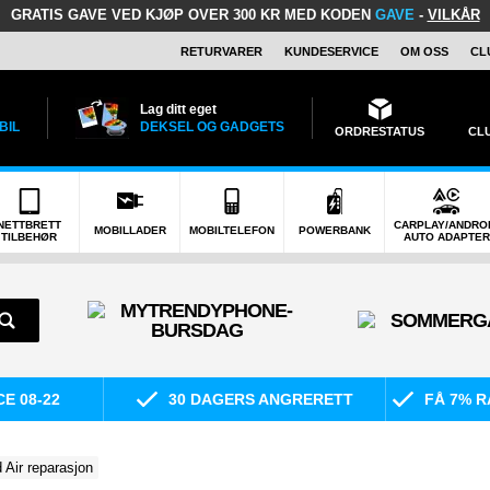
GRATIS GAVE
VED KJØP OVER 300 KR MED KODEN
GAVE
-
VILKÅR
RETURVARER
KUNDESERVICE
OM OSS
CL
Lag ditt eget
BIL
DEKSEL OG GADGETS
ORDRESTATUS
CL
NETTBRETT
CARPLAY/ANDRO
MOBILLADER
MOBILTELEFON
POWERBANK
TILBEHØR
AUTO ADAPTER
E 08-22
30 DAGERS ANGRERETT
FÅ 7% R
 Air reparasjon