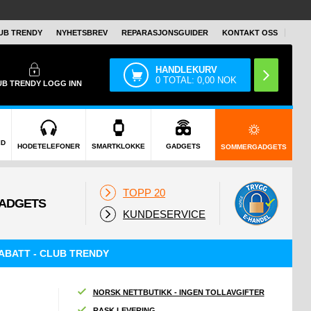
UB TRENDY
NYHETSBREV
REPARASJONSGUIDER
KONTAKT OSS
HANDLEKURV
0
TOTAL:
0,00
NOK
UB TRENDY
LOGG INN
ID
HODETELEFONER
SMARTKLOKKE
GADGETS
SOMMERGADGETS
TOPP 20
KUNDESERVICE
ABATT - CLUB TRENDY
NORSK NETTBUTIKK - INGEN TOLLAVGIFTER
RASK LEVERING