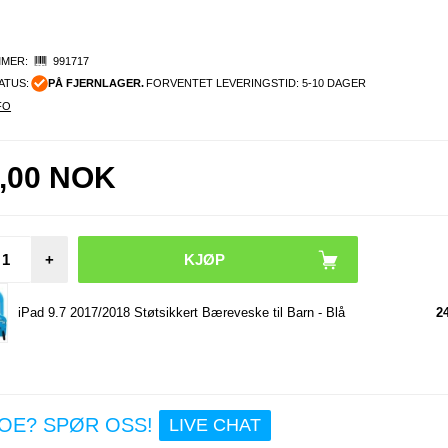
MER:
991717
ATUS:
PÅ FJERNLAGER.
FORVENTET LEVERINGSTID: 5-10 DAGER
FO
,00
NOK
+
Utskif
iPad
iPad 9.7 2017/2018 Støtsikkert Bæreveske til Barn - Blå
2
(2018) 
NOE? SPØR OSS!
LIVE CHAT