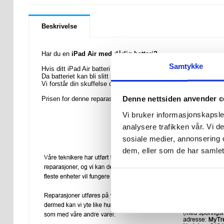
Beskrivelse
Har du en
iPad Air med dårlig batteri?
Samtykke
Hvis ditt iPad Air batteri er blitt svakere eller om det er ødelagt
Da batteriet kan bli slitt med tiden, kan det være nødvendig å få 
Vi forstår din skuffelse over at ditt gamle batteri er defekt, og
Denne nettsiden anvender c
Prisen for denne reparasjonen dekker utskifting +
iPad Air Bat
Vi bruker informasjonskapsler
analysere trafikken vår. Vi 
sosiale medier, annonsering 
dem, eller som de har samlet