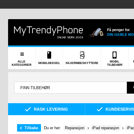
Få penger for
DIN GAMLE MO
ALLE
MOBIL
MOBILDEKSEL
SKJERMBESKYTTERE
KATEGORIER
TILBEHØR
RASK LEVERING
KUNDESERVIC
Tilbake
Du er her:
Reparasjon
iPad reparasjon
iPad