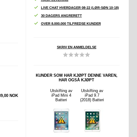
LIVE CHAT HVERDAGER 08-22 (LØR-SØN 10-18)
30 DAGERS ANGRERETT
OVER 8.000.000 TILFREDSE KUNDER
SKRIV EN ANMELDELSE
KUNDER SOM HAR KJØPT DENNE VAREN,
HAR OGSÅ KJØPT
ting av
Utskifting av
Utskifting av
Utskifting av
Utskifting av
 9.7
iPad 10.2
iPad Mini 4
iPad 9.7
iPad 10.2
49,00 NOK
Batteri
(2020) Batteri
Batteri
(2018) Batteri
(2020) Batteri