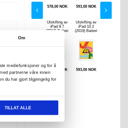
0
NOK
593,00
NOK
578,00
NOK
593,00
NOK
593,00
NOK
ting av
iPad Air 2
Utskifting av
Utskifting av
iPad Air 2
 10.2
Rotary Veske
iPad 9.7
iPad 10.2
Rotary Veske
Batteri
- Svart
(2017) Batteri
(2019) Batteri
- Svart
Om
iale mediefunksjoner og for å
0
NOK
155,00
NOK
593,00
NOK
593,00
NOK
155,00
NOK
 med partnerne våre innen
u har gjort tilgjengelig for
TILLAT ALLE