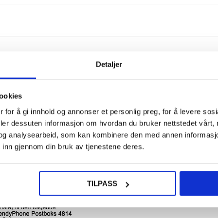
593,0
Utskif
iPad
(2019) 
Detaljer
, kan vi gjøre en iPad Air utskifting av batteriet for deg.
skiftet sitt iPad Air batteri.
 derfor er vår pris på denne reparasjonen blant markedets beste.
ookies
teri
 for å gi innhold og annonser et personlig preg, for å levere sos
593,0
deler dessuten informasjon om hvordan du bruker nettstedet vårt,
og analysearbeid, som kan kombinere den med annen informasjon d
 inn gjennom din bruk av tjenestene deres.
TILPASS