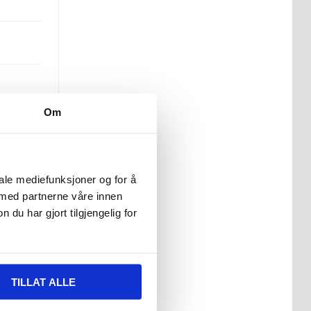
Om
dre
iale mediefunksjoner og for å
 med partnerne våre innen
u har gjort tilgjengelig for
TILLAT ALLE