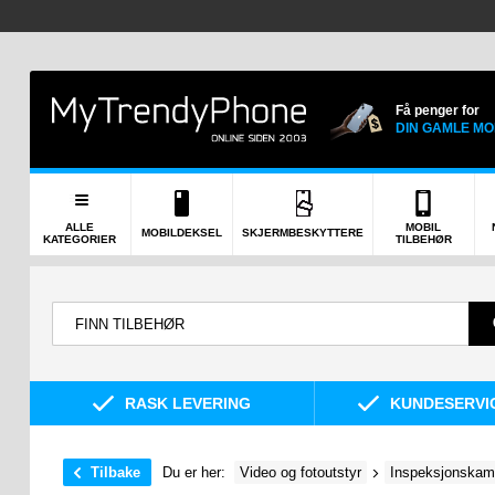
Få penger for
DIN GAMLE MO
ALLE
MOBIL
MOBILDEKSEL
SKJERMBESKYTTERE
KATEGORIER
TILBEHØR
RASK LEVERING
KUNDESERVIC
Tilbake
Du er her:
Video og fotoutstyr
Inspeksjonskam