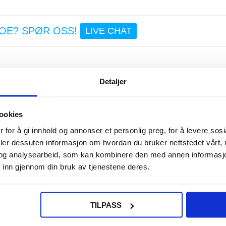
NOE? SPØR OSS!
LIVE CHAT
Detaljer
p HD, 5" Skjerm, 3000mAh, IP67
te vanntette 8 mm M50
endoscope-kameraet
!
ookies
s, kan du visuelt inspisere på en 5" skjerm forskjellige rørledninger og an
 for å gi innhold og annonser et personlig preg, for å levere sos
et endoskopkamera i opptil 4 timer kontinuerlig.
deler dessuten informasjon om hvordan du bruker nettstedet vårt,
og analysearbeid, som kan kombinere den med annen informasjon d
 inn gjennom din bruk av tjenestene deres.
TILPASS