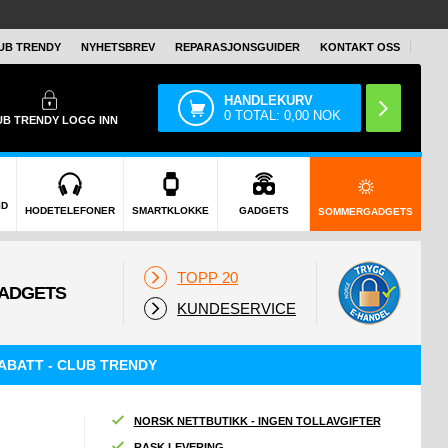
UB TRENDY
NYHETSBREV
REPARASJONSGUIDER
KONTAKT OSS
HANDLEKURV
0
TOTAL:
0,00
NOK
UB TRENDY
LOGG INN
ID
HODETELEFONER
SMARTKLOKKE
GADGETS
SOMMERGADGETS
TOPP 20
KUNDESERVICE
ABATT - CLUB TRENDY
NORSK NETTBUTIKK - INGEN TOLLAVGIFTER
RASK LEVERING