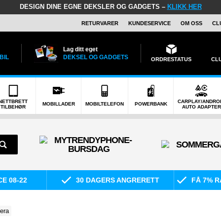
DESIGN DINE EGNE DEKSLER OG GADGETS –
KLIKK HER
RETURVARER
KUNDESERVICE
OM OSS
CL
Lag ditt eget
BIL
DEKSEL OG GADGETS
ORDRESTATUS
CL
NETTBRETT
CARPLAY/ANDRO
MOBILLADER
MOBILTELEFON
POWERBANK
TILBEHØR
AUTO ADAPTER
E 08-22
30 DAGERS ANGRERETT
FÅ 7% R
era