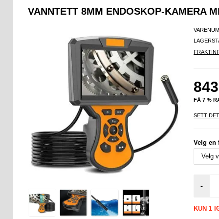
VANNTETT 8MM ENDOSKOP-KAMERA MED
VARENUM
LAGERST
FRAKTIN
843
FÅ 7 % 
SETT DET
Velg en 
-
KUN 1 I