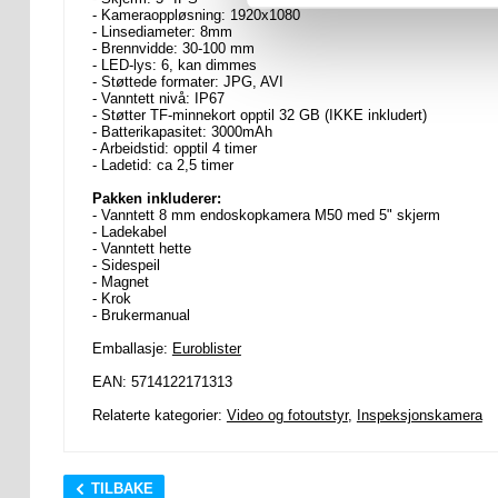
- Kameraoppløsning: 1920x1080
- Linsediameter: 8mm
- Brennvidde: 30-100 mm
- LED-lys: 6, kan dimmes
- Støttede formater: JPG, AVI
- Vanntett nivå: IP67
- Støtter TF-minnekort opptil 32 GB (IKKE inkludert)
- Batterikapasitet: 3000mAh
- Arbeidstid: opptil 4 timer
- Ladetid: ca 2,5 timer
Pakken inkluderer:
- Vanntett 8 mm endoskopkamera M50 med 5" skjerm
- Ladekabel
- Vanntett hette
- Sidespeil
- Magnet
- Krok
- Brukermanual
Emballasje:
Euroblister
EAN: 5714122171313
Relaterte kategorier:
Video og fotoutstyr
,
Inspeksjonskamera
TILBAKE