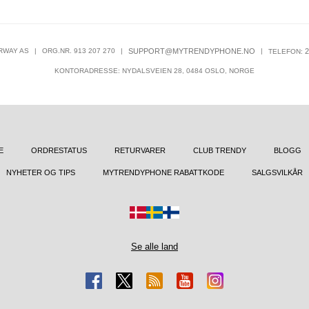
RWAY AS
|
ORG.NR. 913 207 270
|
SUPPORT@MYTRENDYPHONE.NO
|
2
TELEFON:
KONTORADRESSE: NYDALSVEIEN 28, 0484 OSLO, NORGE
E
ORDRESTATUS
RETURVARER
CLUB TRENDY
BLOGG
NYHETER OG TIPS
MYTRENDYPHONE RABATTKODE
SALGSVILKÅR
Se alle land