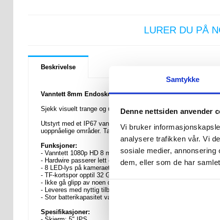
LURER DU PÅ 
Beskrivelse
Samtykke
Vanntett 8mm Endoskop-kamera med 8 LED lys M50 - 1080
Sjekk visuelt trange og uoppnåelige områder takket være det
Denne nettsiden anvender c
Utstyrt med et IP67 vanntett 8mm 1080p HD-kamera med 8 LED-ly
Vi bruker informasjonskapsler
uoppnåelige områder. Takket være et solid batteri kan du bruke 
analysere trafikken vår. Vi 
Funksjoner:
sosiale medier, annonsering 
- Vanntett 1080p HD 8 mm endoskopkamera M50
- Hardwire passerer lett gjennom hjørner
dem, eller som de har samlet
- 8 LED-lys på kameraet med justerbar lysstyrke
- TF-kortspor opptil 32 GB for opptak av video eller bilder
- Ikke gå glipp av noen detaljer, takket være en 5" stor skjerm
- Leveres med nyttig tilbehør som et sidespeil og en krok
- Stor batterikapasitet varer opptil 4 timer
Spesifikasjoner:
- Skjerm: 5" IPS