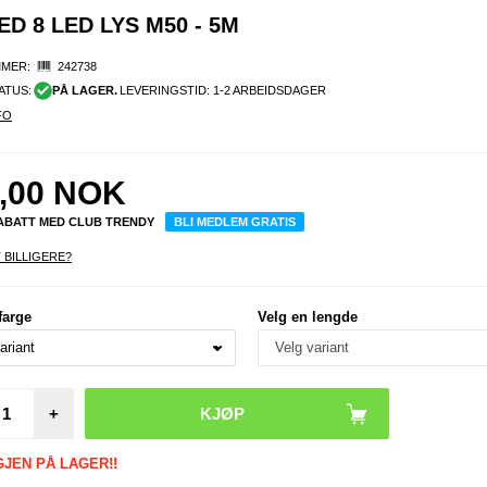
 8 LED LYS M50 - 5M
MER:
242738
ATUS:
PÅ LAGER.
LEVERINGSTID: 1-2 ARBEIDSDAGER
FO
,00
NOK
RABATT MED CLUB TRENDY
BLI MEDLEM GRATIS
 BILLIGERE?
farge
Velg en lengde
+
GJEN PÅ LAGER!!