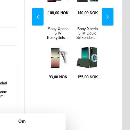
NOK
91,00
NOK
108,00
NOK
140,00
NOK
77,00
NOK
Xperia
Stylish Glitter
Sony Xperia
Sony Xperia
Støyreduksjo
 Flip-
Series iPhone
5 IV
5 IV Liquid
n Bluetooth
l med
14 Pro TPU-
Beskyttelses
Silikondeksel
Headset med
lder -
deksel - Svart
glass -
- MagSafe-
Mikrofon
fiber -
0.3mm, 9H -
kompatibel -
F990 - Svart
art
Kristallklar
Mørkegrønn
0
NOK
153,00
NOK
93,00
NOK
155,00
NOK
296,00
NOK
ader!
gsrom
lm,
Om