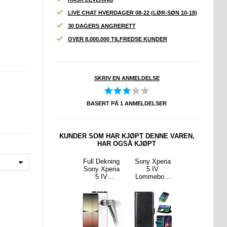
LIVE CHAT HVERDAGER 08-22 (LØR-SØN 10-18)
30 DAGERS ANGRERETT
OVER 8.000.000 TILFREDSE KUNDER
SKRIV EN ANMELDELSE
BASERT PÅ
1
ANMELDELSER
KUNDER SOM HAR KJØPT DENNE VAREN,
HAR OGSÅ KJØPT
Xperia
Tech-Protect
Full Dekning
Sony Xperia
Antiskli Sony
 Imak
Metallplater til
Sony Xperia
5 IV
Xperia 5 IV
telses
Magnetisk
5 IV
Lommebok-
TPU-deksel -
- Case
Holder - 4
Beskyttelses
deksel med
Gjennomsikti
y - Klar
Stk.
glass - Svart
Magnetisk
g
Lukning -
Svart