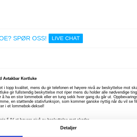
78,00
Sony 
10 IV
NOE? SPØR OSS!
LIVE CHAT
dekse
Kortho
Karbon
Sv
d Avtakbar Kortluke
155,0
 i topp kvalitet, mens du gir telefonen et høyere nivå av beskyttelse mot sk
ke gir fullstendig beskyttelse mot riper mens du holder alle nødvendige ting
or å ha en stor lommebok eller en tung sekk hver gang du går ut. Oppbevarin
ramme, en støttende stativfunksjon, som kommer ganske nyttig når du vil se fi
tter i et lommebok-deksel!
eria 5 IV et høyere nivå av beskyttelse mot skader
dvendige ting sammen med telefonen trygg
Detaljer
 en fotoramme og stativfunksjon
r å surfe på nettet