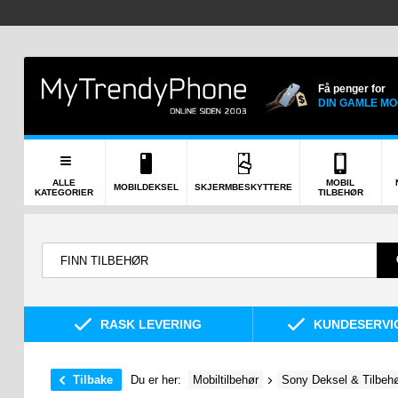
Få penger for
DIN GAMLE MO
ALLE
MOBIL
MOBILDEKSEL
SKJERMBESKYTTERE
KATEGORIER
TILBEHØR
RASK LEVERING
KUNDESERVIC
Tilbake
Du er her:
Mobiltilbehør
Sony Deksel & Tilbeh