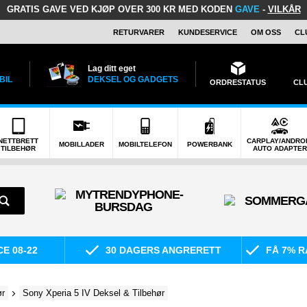
GRATIS GAVE
VED KJØP OVER 300 KR MED KODEN
GAVE
-
VILKÅR
RETURVARER
KUNDESERVICE
OM OSS
CL
Lag ditt eget
BIL
DEKSEL OG GADGETS
ORDRESTATUS
CL
NETTBRETT
CARPLAY/ANDRO
MOBILLADER
MOBILTELEFON
POWERBANK
TILBEHØR
AUTO ADAPTER
E 08-22
30 DAGERS ANGRERETT
FÅ 7% R
ør
Sony Xperia 5 IV Deksel & Tilbehør