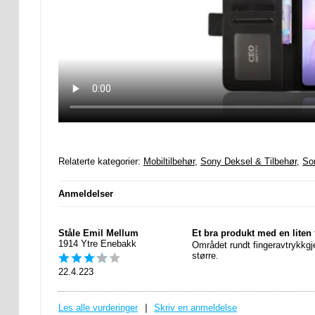
Relaterte kategorier:
Mobiltilbehør
,
Sony Deksel & Tilbehør
,
So
Anmeldelser
Ståle Emil Mellum
Et bra produkt med en liten f
1914 Ytre Enebakk
Området rundt fingeravtrykkgje
større.
22.4.223
Les alle vurderinger
|
Skriv en anmeldelse