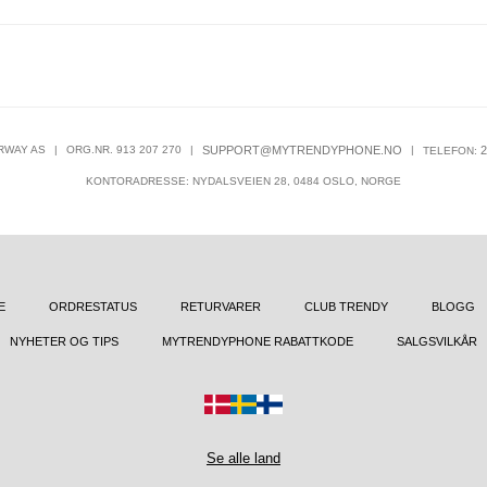
RWAY AS
|
ORG.NR. 913 207 270
|
SUPPORT@MYTRENDYPHONE.NO
|
2
TELEFON:
KONTORADRESSE: NYDALSVEIEN 28, 0484 OSLO, NORGE
E
ORDRESTATUS
RETURVARER
CLUB TRENDY
BLOGG
NYHETER OG TIPS
MYTRENDYPHONE RABATTKODE
SALGSVILKÅR
Se alle land