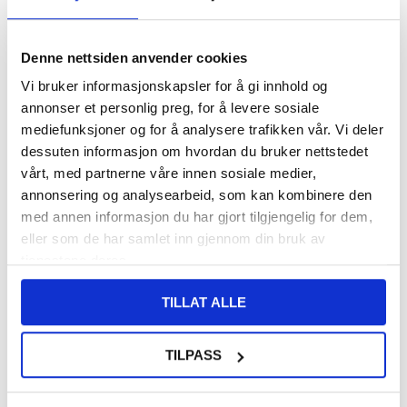
FØR
108,00
8,00
NOK
Denne nettsiden anvender cookies
DU SPARER
100,00
NOK
Vi bruker informasjonskapsler for å gi innhold og
SETT DET BILLIGERE?
annonser et personlig preg, for å levere sosiale
mediefunksjoner og for å analysere trafikken vår. Vi deler
-
+
dessuten informasjon om hvordan du bruker nettstedet
vårt, med partnerne våre innen sosiale medier,
KUN 1 IGJEN PÅ LAGER!!
annonsering og analysearbeid, som kan kombinere den
med annen informasjon du har gjort tilgjengelig for dem,
eller som de har samlet inn gjennom din bruk av
LIVE CHAT
LURER DU PÅ NOE? SPØR OSS!
tjenestene deres.
TILLAT ALLE
Beskrivelse
Skjermbeskytter i Herdet Glass til vivo Y27s - 9H, 0.3mm
TILPASS
Gi den best mulige skjermbeskyttelsen til din vivo Y27s med denne
skjermbeskytteren i herdet glass.