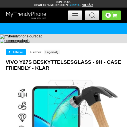
KUN I DAG:
SPAR 15 % MED KODEN
BDAY15
-
VILKÅR
Tilbake
Du er her:
Lagersalg
VIVO Y27S BESKYTTELSESGLASS - 9H - CASE
FRIENDLY - KLAR