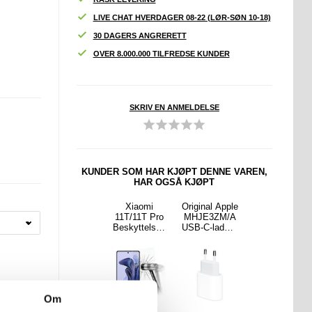
LIVE CHAT HVERDAGER 08-22 (LØR-SØN 10-18)
30 DAGERS ANGRERETT
OVER 8.000.000 TILFREDSE KUNDER
SKRIV EN ANMELDELSE
KUNDER SOM HAR KJØPT DENNE VAREN,
HAR OGSÅ KJØPT
2-i-1
Xiaomi Poco
Xiaomi
Original Apple
iPhone 15
sung
F3
11T/11T Pro
MHJE3ZM/A
Pro Max
y A52
Beskyttelses
Beskyttelses
USB-C-lader -
PanzerGlass
2s 5G
glass - 9H,
glass - 9H,
20W - Hvit
Classic Fit
ksel &
0.3mm - Klar
0.3mm - Klar
Skjermbeskyt
beskyt
ter
er
Om