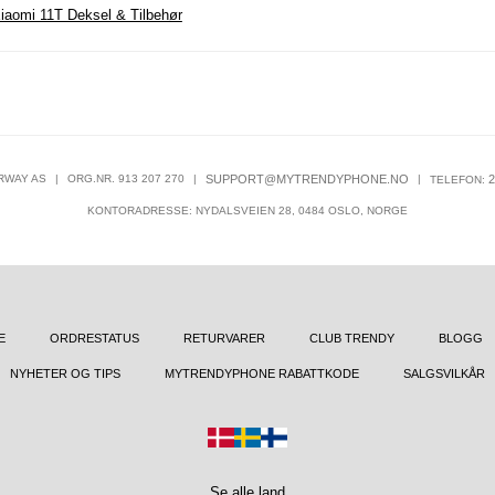
iaomi 11T Deksel & Tilbehør
RWAY AS
|
ORG.NR. 913 207 270
|
SUPPORT@MYTRENDYPHONE.NO
|
2
TELEFON:
KONTORADRESSE: NYDALSVEIEN 28, 0484 OSLO, NORGE
E
ORDRESTATUS
RETURVARER
CLUB TRENDY
BLOGG
NYHETER OG TIPS
MYTRENDYPHONE RABATTKODE
SALGSVILKÅR
Se alle land