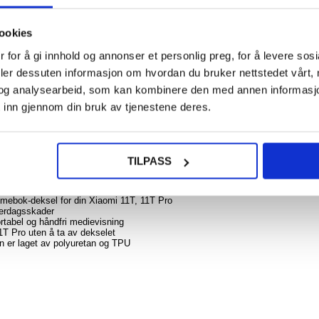
124,0
ookies
NOE? SPØR OSS!
LIVE CHAT
 for å gi innhold og annonser et personlig preg, for å levere sos
Spi
Gla
deler dessuten informasjon om hvordan du bruker nettstedet vårt,
Align
og analysearbeid, som kan kombinere den med annen informasjon d
Sam
Galax
 inn gjennom din bruk av tjenestene deres.
FE
Skjerm
ter - 
T, 11T Pro og derfor er verdt å ha dette Wonder-seriens lommebok-dekselet. Det 
TILPASS
 trygt holde ID-kortet ditt, dokumenter eller kontanter der.
234,0
lommebok-deksel for din Xiaomi 11T, 11T Pro
hverdagsskader
ortabel og håndfri medievisning
1T Pro uten å ta av dekselet
n er laget av polyuretan og TPU