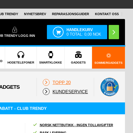
UB TRENDY
NYHETSBREV
REPARASJONSGUIDER
KONTAKT OSS
HANDLEKURV
0
TOTAL:
0,00
NOK
UB TRENDY
LOGG INN
ID
HODETELEFONER
SMARTKLOKKE
GADGETS
SOMMERGADGETS
TOPP 20
KUNDESERVICE
ABATT - CLUB TRENDY
NORSK NETTBUTIKK - INGEN TOLLAVGIFTER
RASK LEVERING