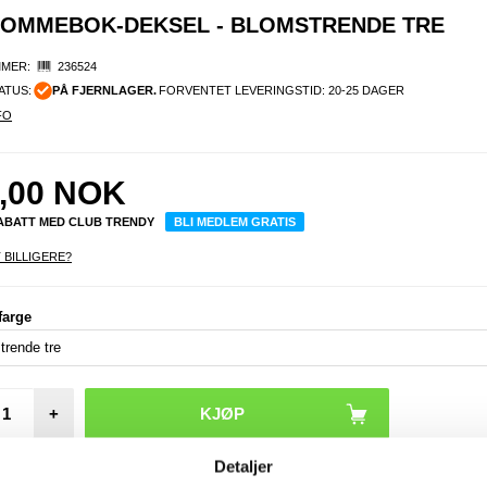
 LOMMEBOK-DEKSEL - BLOMSTRENDE TRE
MER:
236524
ATUS:
PÅ FJERNLAGER.
FORVENTET LEVERINGSTID: 20-25 DAGER
FO
,00
NOK
RABATT MED CLUB TRENDY
BLI MEDLEM GRATIS
 BILLIGERE?
farge
Saii 
Sam
Galax
5G/A5
TPU-de
Skjerm
+
t
Detaljer