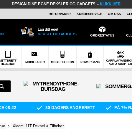
DESIGN DINE EGNE DEKSLER OG GADGETS –
KLIKK HER
RETURVARER
KUNDESERVICE
OM OSS
CL
Lag ditt eget
BIL
DEKSEL OG GADGETS
ORDRESTATUS
CL
NETTBRETT
CARPLAY/ANDRO
MOBILLADER
MOBILTELEFON
POWERBANK
TILBEHØR
AUTO ADAPTER
E 08-22
30 DAGERS ANGRERETT
FÅ 7% R
hør
Xiaomi 11T Deksel & Tilbehør