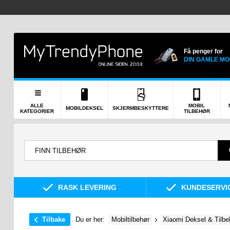
Få penger for
DIN GAMLE MO
ALLE
MOBIL
MOBILDEKSEL
SKJERMBESKYTTERE
KATEGORIER
TILBEHØR
RASK LEVERING
KUNDESERVIC
Tilbake
Du er her:
Mobiltilbehør
Xiaomi Deksel & Tilbe