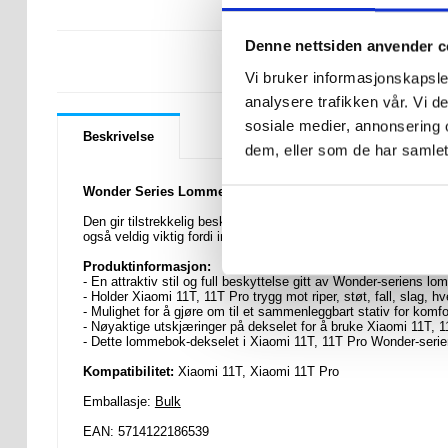
Denne nettsiden anvender c
LURER DU PÅ 
Vi bruker informasjonskapsler
analysere trafikken vår. Vi 
sosiale medier, annonsering 
Beskrivelse
dem, eller som de har samlet
Wonder Series Lommebok-deksel til Xiaomi 11T, 11T Pro
Den gir tilstrekkelig beskyttelse og unik stil til din Xiaomi 11
også veldig viktig fordi innsiden er designet med flere spor for å
Produktinformasjon:
- En attraktiv stil og full beskyttelse gitt av Wonder-seriens 
- Holder Xiaomi 11T, 11T Pro trygg mot riper, støt, fall, slag, 
- Mulighet for å gjøre om til et sammenleggbart stativ for komf
- Nøyaktige utskjæringer på dekselet for å bruke Xiaomi 11T, 1
- Dette lommebok-dekselet i Xiaomi 11T, 11T Pro Wonder-serie
Kompatibilitet:
Xiaomi 11T, Xiaomi 11T Pro
Emballasje:
Bulk
EAN: 5714122186539