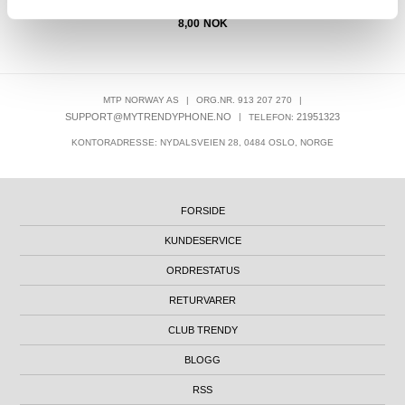
77,00
8,00
NOK
MTP NORWAY AS
|
ORG.NR. 913 207 270
|
SUPPORT@MYTRENDYPHONE.NO
|
21951323
TELEFON:
KONTORADRESSE: NYDALSVEIEN 28, 0484 OSLO, NORGE
FORSIDE
KUNDESERVICE
ORDRESTATUS
RETURVARER
CLUB TRENDY
BLOGG
RSS