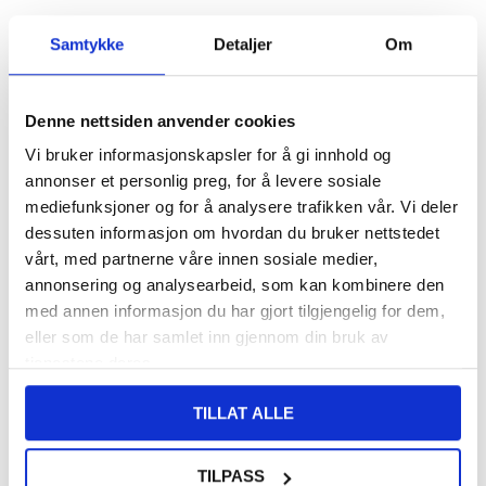
VARENUMMER:
4004438
Samtykke
Detaljer
Om
LAGERSTATUS:
PÅ LAGER.
LEVERINGSTID: 1-2 ARBEIDSDAGER
FRAKTINFO
Denne nettsiden anvender cookies
FØR
296,00
30,00
NOK
Vi bruker informasjonskapsler for å gi innhold og
annonser et personlig preg, for å levere sosiale
DU SPARER
266,00
NOK
mediefunksjoner og for å analysere trafikken vår. Vi deler
SETT DET BILLIGERE?
dessuten informasjon om hvordan du bruker nettstedet
vårt, med partnerne våre innen sosiale medier,
annonsering og analysearbeid, som kan kombinere den
-
+
med annen informasjon du har gjort tilgjengelig for dem,
eller som de har samlet inn gjennom din bruk av
KUN 3 IGJEN PÅ LAGER!!
tjenestene deres.
LIVE CHAT
LURER DU PÅ NOE? SPØR OSS!
TILLAT ALLE
TILPASS