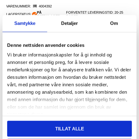
VARENUMMER:
4004392
PÅ
FORVENTET LEVERINGSTID: 20-25
LAGERSTATUS:
FJERNLAGER.
DAGER
Samtykke
Detaljer
Om
FRAKTINFO
77,00
NOK
Denne nettsiden anvender cookies
FÅ 7 % RABATT MED CLUB TRENDY
BLI MEDLEM GRATIS
Vi bruker informasjonskapsler for å gi innhold og
annonser et personlig preg, for å levere sosiale
SETT DET BILLIGERE?
mediefunksjoner og for å analysere trafikken vår. Vi deler
dessuten informasjon om hvordan du bruker nettstedet
-
+
vårt, med partnerne våre innen sosiale medier,
annonsering og analysearbeid, som kan kombinere den
med annen informasjon du har gjort tilgjengelig for dem,
eller som de har samlet inn gjennom din bruk av
LIVE CHAT
LURER DU PÅ NOE? SPØR OSS!
tjenestene deres.
TILLAT ALLE
Beskrivelse