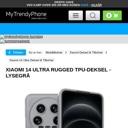
GRATIS GAVE
VED KJØP OVER 300 KR MED KODEN
GAVE
-
VILKÅR
Tilbake
Du er her:
Mobiltilbehør
Xiaomi Deksel & Tilbehør
Xiaomi 14 Ultra Deksel & Tilbehør
XIAOMI 14 ULTRA RUGGED TPU-DEKSEL -
LYSEGRÅ