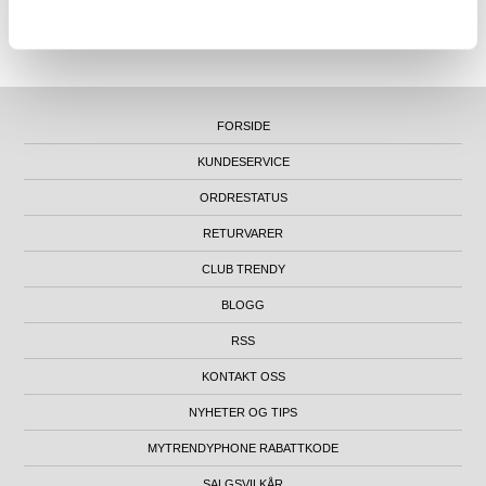
SUPPORT@MYTRENDYPHONE.NO
|
21951323
TELEFON:
KONTORADRESSE: NYDALSVEIEN 28, 0484 OSLO, NORGE
FORSIDE
KUNDESERVICE
ORDRESTATUS
RETURVARER
CLUB TRENDY
BLOGG
RSS
KONTAKT OSS
NYHETER OG TIPS
MYTRENDYPHONE RABATTKODE
SALGSVILKÅR