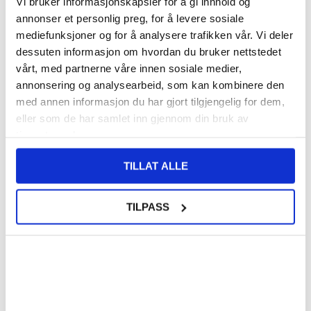
Vi bruker informasjonskapsler for å gi innhold og
VARENUMMER:
4008780
annonser et personlig preg, for å levere sosiale
PÅ
FORVENTET LEVERINGSTID: 20-25
LAGERSTATUS:
mediefunksjoner og for å analysere trafikken vår. Vi deler
FJERNLAGER.
DAGER
dessuten informasjon om hvordan du bruker nettstedet
FRAKTINFO
vårt, med partnerne våre innen sosiale medier,
annonsering og analysearbeid, som kan kombinere den
187,00
NOK
med annen informasjon du har gjort tilgjengelig for dem,
eller som de har samlet inn gjennom din bruk av
FÅ 7 % RABATT MED CLUB TRENDY
BLI MEDLEM GRATIS
tjenestene deres.
SETT DET BILLIGERE?
TILLAT ALLE
Velg en farge
TILPASS
-
+
LIVE CHAT
LURER DU PÅ NOE? SPØR OSS!