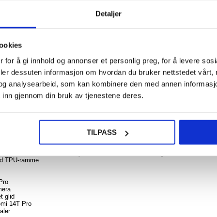
108,0
Detaljer
Xia
ookies
14T/1
Beskyt
NOE? SPØR OSS!
glass 
LIVE CHAT
 for å gi innhold og annonser et personlig preg, for å levere sos
Frien
deler dessuten informasjon om hvordan du bruker nettstedet vårt,
Gjenno
og analysearbeid, som kan kombinere den med annen informasjon d
 inn gjennom din bruk av tjenestene deres.
108,0
14T Pro
TILPASS
sted Shield-dekselet til din dyrebare Xiaomi 14T Pro. Det gir ultimate
med TPU-ramme.
Pro
mera
t glid
aomi 14T Pro
aler