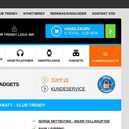
UB TRENDY
NYHETSBREV
REPARASJONSGUIDER
KONTAKT OSS
HANDLEKURV
0
TOTAL:
0,00
NOK
UB TRENDY
LOGG INN
ID
HODETELEFONER
SMARTKLOKKE
GADGETS
SOMMERGADGETS
TOPP 20
KUNDESERVICE
ABATT - CLUB TRENDY
NORSK NETTBUTIKK - INGEN TOLLAVGIFTER
RASK LEVERING