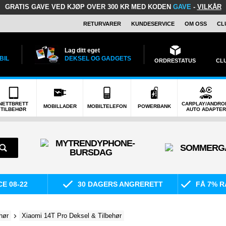
GRATIS GAVE
VED KJØP OVER 300 KR MED KODEN
GAVE
-
VILKÅR
RETURVARER
KUNDESERVICE
OM OSS
CL
Lag ditt eget
BIL
DEKSEL OG GADGETS
ORDRESTATUS
CL
NETTBRETT
CARPLAY/ANDRO
MOBILLADER
MOBILTELEFON
POWERBANK
TILBEHØR
AUTO ADAPTER
E 08-22
30 DAGERS ANGRERETT
FÅ 7% R
hør
Xiaomi 14T Pro Deksel & Tilbehør