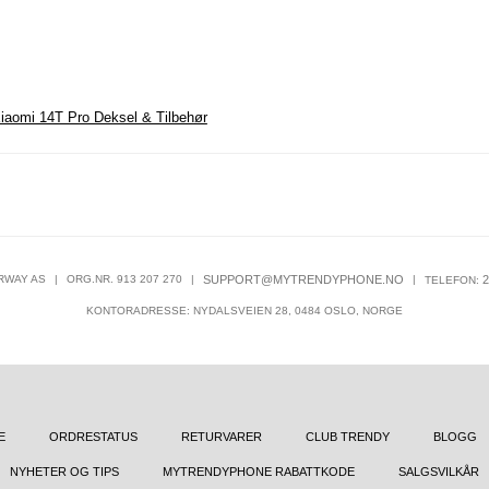
iaomi 14T Pro Deksel & Tilbehør
RWAY AS
|
ORG.NR. 913 207 270
|
SUPPORT@MYTRENDYPHONE.NO
|
2
TELEFON:
KONTORADRESSE: NYDALSVEIEN 28, 0484 OSLO, NORGE
E
ORDRESTATUS
RETURVARER
CLUB TRENDY
BLOGG
NYHETER OG TIPS
MYTRENDYPHONE RABATTKODE
SALGSVILKÅR