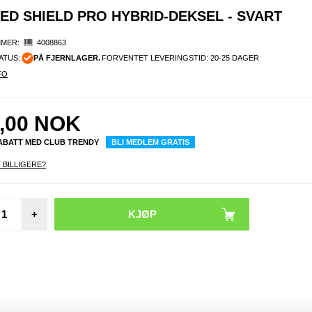
TED SHIELD PRO HYBRID-DEKSEL - SVART
MER:
4008863
ATUS:
PÅ FJERNLAGER.
FORVENTET LEVERINGSTID: 20-25 DAGER
FO
,00
NOK
RABATT MED CLUB TRENDY
BLI MEDLEM GRATIS
 BILLIGERE?
Xiaomi
+
1
Beskyt
glass 
Friendl