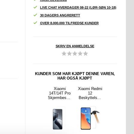
LIVE CHAT HVERDAGER 08-22 (LØR-SØN 10-18)
30 DAGERS ANGRERETT
OVER 8.000.000 TILFREDSE KUNDER
SKRIV EN ANMELDELSE
KUNDER SOM HAR KJØPT DENNE VAREN,
HAR OGSÅ KJØPT
 Redmi
Xiaomi 14T
Xiaomi
Xiaomi Redmi
Xiaomi 14T
2
Pro Beetle
14T/14T Pro
12
Pro Beetle
telses
Karbonfiber
Skjermbeskyt
Beskyttelses
Karbonfiber
- Case
TPU-Deksel -
ter -
glass - Case
TPU-Deksel -
y - Klar
Svart
Gjennomsikti
Friendly - Klar
Svart
g