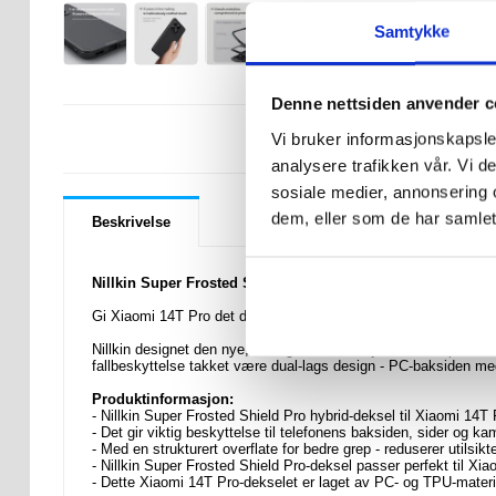
Samtykke
Denne nettsiden anvender c
LURER DU PÅ 
Vi bruker informasjonskapsler
analysere trafikken vår. Vi 
sosiale medier, annonsering 
dem, eller som de har samlet
Beskrivelse
Nillkin Super Frosted Shield Pro Hybrid-deksel til Xiaomi 
Gi Xiaomi 14T Pro det den fortjener - bare det beste!
Nillkin designet den nye, kraftigere Pro-versjonen av Super Fro
fallbeskyttelse takket være dual-lags design - PC-baksiden 
Produktinformasjon:
- Nillkin Super Frosted Shield Pro hybrid-deksel til Xiaomi 14T 
- Det gir viktig beskyttelse til telefonens baksiden, sider og ka
- Med en strukturert overflate for bedre grep - reduserer utilsikte
- Nillkin Super Frosted Shield Pro-deksel passer perfekt til Xi
- Dette Xiaomi 14T Pro-dekselet er laget av PC- og TPU-materi