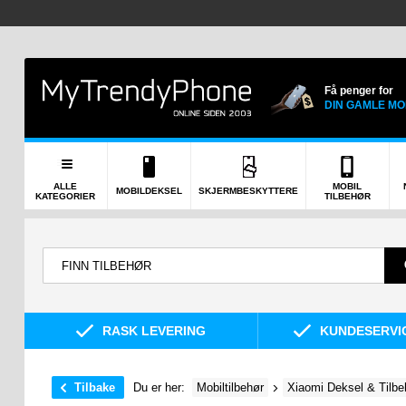
Få penger for
DIN GAMLE MO
ALLE
MOBIL
MOBILDEKSEL
SKJERMBESKYTTERE
KATEGORIER
TILBEHØR
RASK LEVERING
KUNDESERVIC
Tilbake
Du er her:
Mobiltilbehør
Xiaomi Deksel & Tilbe