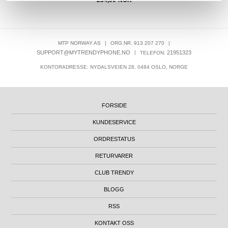
234,00
NOK
MTP NORWAY AS
|
ORG.NR. 913 207 270
|
SUPPORT@MYTRENDYPHONE.NO
|
21951323
TELEFON:
KONTORADRESSE: NYDALSVEIEN 28, 0484 OSLO, NORGE
FORSIDE
KUNDESERVICE
ORDRESTATUS
RETURVARER
CLUB TRENDY
BLOGG
RSS
KONTAKT OSS