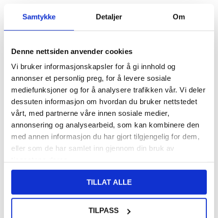
VARENUMMER:
4010723
Samtykke
Detaljer
Om
LAGERSTATUS:
PÅ LAGER.
LEVERINGSTID: 1-2 ARBEIDSDAGER
FRAKTINFO
Denne nettsiden anvender cookies
108,00
NOK
Vi bruker informasjonskapsler for å gi innhold og
annonser et personlig preg, for å levere sosiale
FÅ 7 % RABATT MED CLUB TRENDY
BLI MEDLEM GRATIS
mediefunksjoner og for å analysere trafikken vår. Vi deler
SETT DET BILLIGERE?
dessuten informasjon om hvordan du bruker nettstedet
vårt, med partnerne våre innen sosiale medier,
Velg en farge
annonsering og analysearbeid, som kan kombinere den
med annen informasjon du har gjort tilgjengelig for dem,
eller som de har samlet inn gjennom din bruk av
tjenestene deres.
-
+
TILLAT ALLE
KUN 1 IGJEN PÅ LAGER!!
TILPASS
LIVE CHAT
LURER DU PÅ NOE? SPØR OSS!