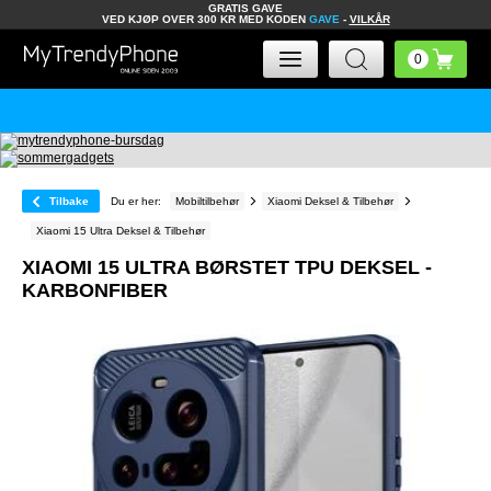
GRATIS GAVE
VED KJØP OVER 300 KR MED KODEN
GAVE
-
VILKÅR
Tilbake
Du er her:
Mobiltilbehør
Xiaomi Deksel & Tilbehør
Xiaomi 15 Ultra Deksel & Tilbehør
XIAOMI 15 ULTRA BØRSTET TPU DEKSEL -
KARBONFIBER