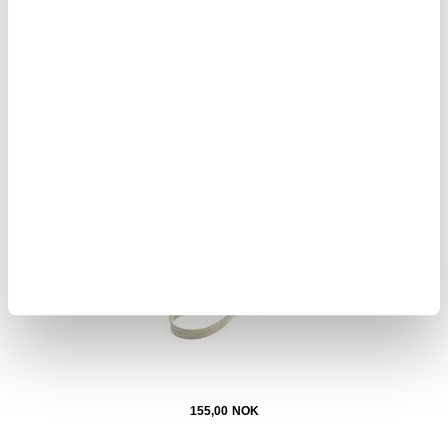
343,00
NOK
Hestesvettskrape med tenner i rustfritt stål
155,00
NOK