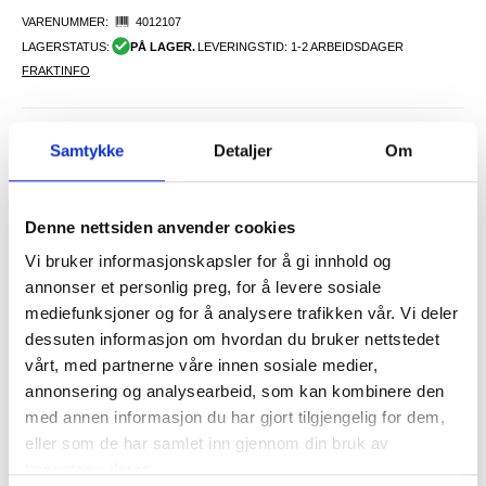
VARENUMMER:
4012107
LAGERSTATUS:
PÅ LAGER.
LEVERINGSTID: 1-2 ARBEIDSDAGER
FRAKTINFO
FØR
93,00
Samtykke
Detaljer
Om
8,00
NOK
DU SPARER
85,00
NOK
SETT DET BILLIGERE?
Denne nettsiden anvender cookies
Vi bruker informasjonskapsler for å gi innhold og
annonser et personlig preg, for å levere sosiale
-
+
mediefunksjoner og for å analysere trafikken vår. Vi deler
dessuten informasjon om hvordan du bruker nettstedet
KUN 4 IGJEN PÅ LAGER!!
vårt, med partnerne våre innen sosiale medier,
annonsering og analysearbeid, som kan kombinere den
LIVE CHAT
LURER DU PÅ NOE? SPØR OSS!
med annen informasjon du har gjort tilgjengelig for dem,
eller som de har samlet inn gjennom din bruk av
tjenestene deres.