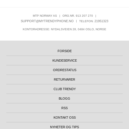
MTP NORWAY AS
|
ORG.NR. 913 207 270
|
SUPPORT@MYTRENDYPHONE.NO
|
21951323
TELEFON:
KONTORADRESSE: NYDALSVEIEN 28, 0484 OSLO, NORGE
FORSIDE
KUNDESERVICE
ORDRESTATUS
RETURVARER
CLUB TRENDY
BLOGG
RSS
KONTAKT OSS
NYHETER OG TIPS