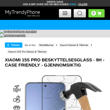
GRATIS GAVE
VED KJØP OVER 300 KR MED KODEN
GAVE
-
VILKÅR
Tilbake
Du er her:
Mobiltilbehør
Xiaomi Deksel & Tilbehør
Xiaomi 15S Pro Deksel & Tilbehør
XIAOMI 15S PRO BESKYTTELSESGLASS - 9H -
CASE FRIENDLY - GJENNOMSIKTIG