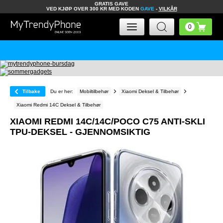
GRATIS GAVE
VED KJØP OVER 300 KR MED KODEN
GAVE
-
VILKÅR
Tilbake
Du er her:
Mobiltilbehør
Xiaomi Deksel & Tilbehør
Xiaomi Redmi 14C Deksel & Tilbehør
XIAOMI REDMI 14C/14C/POCO C75 ANTI-SKLI
TPU-DEKSEL - GJENNOMSIKTIG