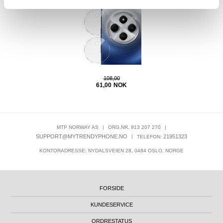
108,00
61,00
NOK
MTP NORWAY AS
|
ORG.NR. 913 207 270
|
SUPPORT@MYTRENDYPHONE.NO
|
21951323
TELEFON:
KONTORADRESSE: NYDALSVEIEN 28, 0484 OSLO, NORGE
FORSIDE
KUNDESERVICE
ORDRESTATUS