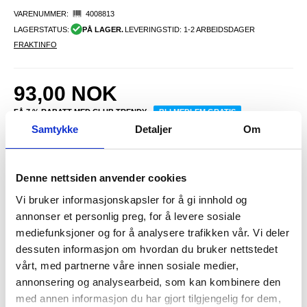
VARENUMMER:
4008813
LAGERSTATUS:
PÅ LAGER.
LEVERINGSTID: 1-2 ARBEIDSDAGER
FRAKTINFO
93,00
NOK
FÅ 7 % RABATT MED CLUB TRENDY
BLI MEDLEM GRATIS
Samtykke
Detaljer
Om
SETT DET BILLIGERE?
Denne nettsiden anvender cookies
-
+
Vi bruker informasjonskapsler for å gi innhold og
KUN 1 IGJEN PÅ LAGER!!
annonser et personlig preg, for å levere sosiale
mediefunksjoner og for å analysere trafikken vår. Vi deler
dessuten informasjon om hvordan du bruker nettstedet
LIVE CHAT
LURER DU PÅ NOE? SPØR OSS!
vårt, med partnerne våre innen sosiale medier,
annonsering og analysearbeid, som kan kombinere den
med annen informasjon du har gjort tilgjengelig for dem,
Beskrivelse