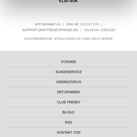
61,00
NOK
MTP NORWAY AS
|
ORG.NR. 913 207 270
|
SUPPORT@MYTRENDYPHONE.NO
|
21951323
TELEFON:
KONTORADRESSE: NYDALSVEIEN 28, 0484 OSLO, NORGE
FORSIDE
KUNDESERVICE
ORDRESTATUS
RETURVARER
CLUB TRENDY
BLOGG
RSS
KONTAKT OSS