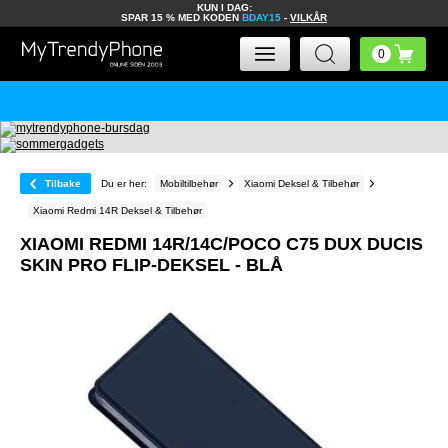
KUN I DAG:
SPAR 15 % MED KODEN
BDAY15
-
VILKÅR
Tilbake
Du er her:
Mobiltilbehør
Xiaomi Deksel & Tilbehør
Xiaomi Redmi 14R Deksel & Tilbehør
XIAOMI REDMI 14R/14C/POCO C75 DUX DUCIS
SKIN PRO FLIP-DEKSEL - BLÅ