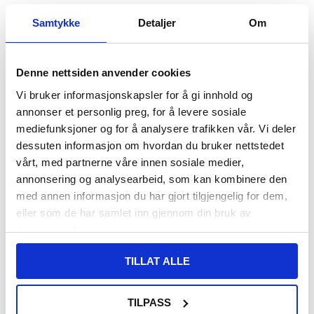
VARENUMMER:
4008655
Samtykke
Detaljer
Om
PÅ
FORVENTET LEVERINGSTID: 20-25
LAGERSTATUS:
FJERNLAGER.
DAGER
FRAKTINFO
Denne nettsiden anvender cookies
Vi bruker informasjonskapsler for å gi innhold og
155,00
NOK
annonser et personlig preg, for å levere sosiale
FÅ 7 % RABATT MED CLUB TRENDY
BLI MEDLEM GRATIS
mediefunksjoner og for å analysere trafikken vår. Vi deler
SETT DET BILLIGERE?
dessuten informasjon om hvordan du bruker nettstedet
vårt, med partnerne våre innen sosiale medier,
annonsering og analysearbeid, som kan kombinere den
-
+
med annen informasjon du har gjort tilgjengelig for dem,
eller som de har samlet inn gjennom din bruk av
tjenestene deres.
LIVE CHAT
LURER DU PÅ NOE? SPØR OSS!
TILLAT ALLE
Beskrivelse
TILPASS