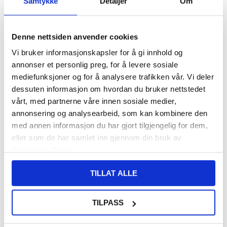
Samtykke
Detaljer
Om
FRAKTINFO
108,00
NOK
Denne nettsiden anvender cookies
FÅ 7 % RABATT MED CLUB TRENDY
BLI MEDLEM GRATIS
Vi bruker informasjonskapsler for å gi innhold og
annonser et personlig preg, for å levere sosiale
SETT DET BILLIGERE?
mediefunksjoner og for å analysere trafikken vår. Vi deler
dessuten informasjon om hvordan du bruker nettstedet
vårt, med partnerne våre innen sosiale medier,
-
+
annonsering og analysearbeid, som kan kombinere den
med annen informasjon du har gjort tilgjengelig for dem,
eller som de har samlet inn gjennom din bruk av
LIVE CHAT
LURER DU PÅ NOE? SPØR OSS!
tjenestene deres.
TILLAT ALLE
Beskrivelse
Støtsikkert TPU-deksel til Xiaomi Redmi A5 4G, Poco C71
TILPASS
Dette krystallklare dekselet er den beste måten å beskytte din
dyrebare Xiaomi Redmi A5 4G, Poco C71 mot hverdagsskader uten