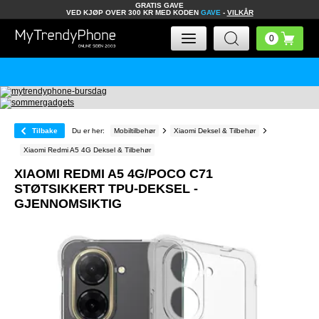
GRATIS GAVE
VED KJØP OVER 300 KR MED KODEN
GAVE
-
VILKÅR
Tilbake
Du er her:
Mobiltilbehør
Xiaomi Deksel & Tilbehør
Xiaomi Redmi A5 4G Deksel & Tilbehør
XIAOMI REDMI A5 4G/POCO C71
STØTSIKKERT TPU-DEKSEL -
GJENNOMSIKTIG