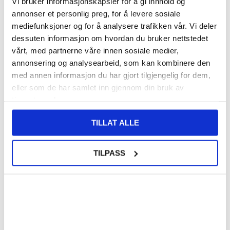
Vi bruker informasjonskapsler for å gi innhold og
VARENUMMER:
4007465
annonser et personlig preg, for å levere sosiale
PÅ
FORVENTET LEVERINGSTID: 20-25
LAGERSTATUS:
mediefunksjoner og for å analysere trafikken vår. Vi deler
FJERNLAGER.
DAGER
dessuten informasjon om hvordan du bruker nettstedet
FRAKTINFO
vårt, med partnerne våre innen sosiale medier,
annonsering og analysearbeid, som kan kombinere den
202,00
NOK
med annen informasjon du har gjort tilgjengelig for dem,
eller som de har samlet inn gjennom din bruk av
FÅ 7 % RABATT MED CLUB TRENDY
BLI MEDLEM GRATIS
tjenestene deres.
SETT DET BILLIGERE?
TILLAT ALLE
Velg en farge
TILPASS
-
+
LIVE CHAT
LURER DU PÅ NOE? SPØR OSS!