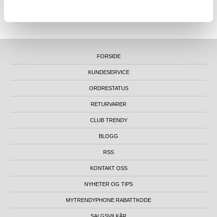
SUPPORT@MYTRENDYPHONE.NO
|
21951323
TELEFON:
KONTORADRESSE: NYDALSVEIEN 28, 0484 OSLO, NORGE
FORSIDE
KUNDESERVICE
ORDRESTATUS
RETURVARER
CLUB TRENDY
BLOGG
RSS
KONTAKT OSS
NYHETER OG TIPS
MYTRENDYPHONE RABATTKODE
SALGSVILKÅR