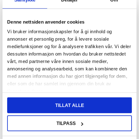
LAGERSTATUS:
PÅ LAGER.
LEVERINGSTID: 1-2 ARBEIDSDAGER
FRAKTINFO
Denne nettsiden anvender cookies
Vi bruker informasjonskapsler for å gi innhold og
FØR
61,00
8,00
NOK
annonser et personlig preg, for å levere sosiale
mediefunksjoner og for å analysere trafikken vår. Vi deler
DU SPARER
53,00
NOK
dessuten informasjon om hvordan du bruker nettstedet
SETT DET BILLIGERE?
vårt, med partnerne våre innen sosiale medier,
annonsering og analysearbeid, som kan kombinere den
med annen informasjon du har gjort tilgjengelig for dem,
-
+
eller som de har samlet inn gjennom din bruk av
tjenestene deres.
LIVE CHAT
LURER DU PÅ NOE? SPØR OSS!
TILLAT ALLE
TILPASS
Beskrivelse
Antiskli TPU-deksel til Xiaomi Redmi Note 13 4G