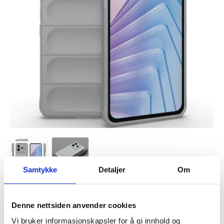
Samtykke
Detaljer
Om
VARENUMMER:
4009722
Denne nettsiden anvender cookies
LAGERSTATUS:
PÅ LAGER.
LEVERINGSTID: 1-2 ARBEIDSDAGER
FRAKTINFO
Vi bruker informasjonskapsler for å gi innhold og