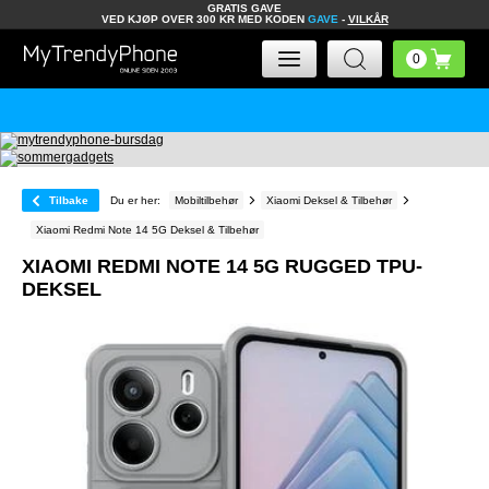
GRATIS GAVE
VED KJØP OVER 300 KR MED KODEN
GAVE
-
VILKÅR
Tilbake
Du er her:
Mobiltilbehør
Xiaomi Deksel & Tilbehør
Xiaomi Redmi Note 14 5G Deksel & Tilbehør
XIAOMI REDMI NOTE 14 5G RUGGED TPU-
DEKSEL