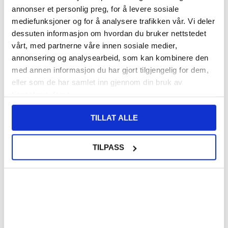
annonser et personlig preg, for å levere sosiale
mediefunksjoner og for å analysere trafikken vår. Vi deler
124,00
NOK
dessuten informasjon om hvordan du bruker nettstedet
FÅ 7 % RABATT MED CLUB TRENDY
BLI MEDLEM GRATIS
vårt, med partnerne våre innen sosiale medier,
SETT DET BILLIGERE?
annonsering og analysearbeid, som kan kombinere den
med annen informasjon du har gjort tilgjengelig for dem,
eller som de har samlet inn gjennom din bruk av
Velg en farge
tjenestene deres.
TILLAT ALLE
-
+
TILPASS
KUN 2 IGJEN PÅ LAGER!!
LIVE CHAT
LURER DU PÅ NOE? SPØR OSS!
Beskrivelse