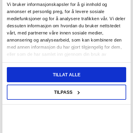
Vi bruker informasjonskapsler for å gi innhold og
VARENUMMER:
4008825
annonser et personlig preg, for å levere sosiale
LAGERSTATUS:
PÅ LAGER.
LEVERINGSTID: 1-2 ARBEIDSDAGER
mediefunksjoner og for å analysere trafikken vår. Vi deler
FRAKTINFO
dessuten informasjon om hvordan du bruker nettstedet
vårt, med partnerne våre innen sosiale medier,
108,00
NOK
annonsering og analysearbeid, som kan kombinere den
med annen informasjon du har gjort tilgjengelig for dem,
FÅ 7 % RABATT MED CLUB TRENDY
BLI MEDLEM GRATIS
eller som de har samlet inn gjennom din bruk av
SETT DET BILLIGERE?
tjenestene deres.
Velg en farge
TILLAT ALLE
TILPASS
-
+
KUN 2 IGJEN PÅ LAGER!!
LIVE CHAT
LURER DU PÅ NOE? SPØR OSS!