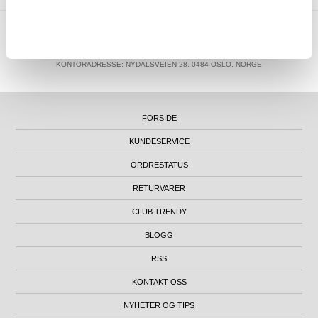
MTP NORWAY AS
|
ORG.NR. 913 207 270
|
SUPPORT@MYTRENDYPHONE.NO
|
21951323
TELEFON:
KONTORADRESSE: NYDALSVEIEN 28, 0484 OSLO, NORGE
FORSIDE
KUNDESERVICE
ORDRESTATUS
RETURVARER
CLUB TRENDY
BLOGG
RSS
KONTAKT OSS
NYHETER OG TIPS