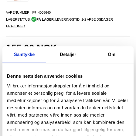
VARENUMMER:
4008640
LAGERSTATUS:
PÅ LAGER.
LEVERINGSTID: 1-2 ARBEIDSDAGER
FRAKTINFO
155,00
NOK
Samtykke
Detaljer
Om
FÅ 7 % RABATT MED CLUB TRENDY
BLI MEDLEM GRATIS
SETT DET BILLIGERE?
Denne nettsiden anvender cookies
Velg en farge
Vi bruker informasjonskapsler for å gi innhold og
annonser et personlig preg, for å levere sosiale
mediefunksjoner og for å analysere trafikken vår. Vi deler
-
+
dessuten informasjon om hvordan du bruker nettstedet
vårt, med partnerne våre innen sosiale medier,
KUN 1 IGJEN PÅ LAGER!!
annonsering og analysearbeid, som kan kombinere den
med annen informasjon du har gjort tilgjengelig for dem,