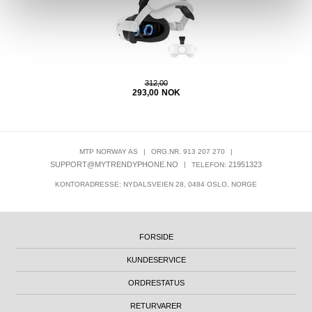
312,00
293,00
NOK
MTP NORWAY AS
|
ORG.NR. 913 207 270
|
SUPPORT@MYTRENDYPHONE.NO
|
21951323
TELEFON:
KONTORADRESSE: NYDALSVEIEN 28, 0484 OSLO, NORGE
FORSIDE
KUNDESERVICE
ORDRESTATUS
RETURVARER