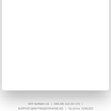
155,00
NOK
Rockbros AS-081-1 Benveske for motorsykkel - svart
Vin
421,00
NOK
MTP NORWAY AS
|
ORG.NR. 913 207 270
|
SUPPORT@MYTRENDYPHONE.NO
|
21951323
TELEFON: