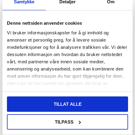
Samtykke
Detaljer
Om
FØR
93,00
8,00
NOK
Denne nettsiden anvender cookies
DU SPARER
85,00
NOK
Vi bruker informasjonskapsler for å gi innhold og
SETT DET BILLIGERE?
annonser et personlig preg, for å levere sosiale
mediefunksjoner og for å analysere trafikken vår. Vi deler
dessuten informasjon om hvordan du bruker nettstedet
-
+
vårt, med partnerne våre innen sosiale medier,
annonsering og analysearbeid, som kan kombinere den
KUN 3 IGJEN PÅ LAGER!!
med annen informasjon du har gjort tilgjengelig for dem,
eller som de har samlet inn gjennom din bruk av
LIVE CHAT
LURER DU PÅ NOE? SPØR OSS!
tjenestene deres.
TILLAT ALLE
Beskrivelse
TILPASS
Støtsikkert TPU-deksel til Xiaomi Redmi Note 14S
Dette krystallklare dekselet er den beste måten å beskytte din