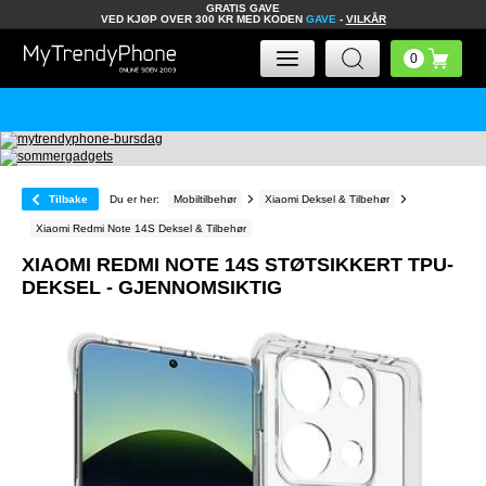
GRATIS GAVE
VED KJØP OVER 300 KR MED KODEN
GAVE
-
VILKÅR
Tilbake
Du er her:
Mobiltilbehør
Xiaomi Deksel & Tilbehør
Xiaomi Redmi Note 14S Deksel & Tilbehør
XIAOMI REDMI NOTE 14S STØTSIKKERT TPU-
DEKSEL - GJENNOMSIKTIG