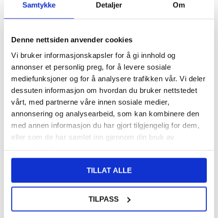
Samtykke
Detaljer
Om
FRAKTINFO
108,00
NOK
Denne nettsiden anvender cookies
FÅ 7 % RABATT MED CLUB TRENDY
BLI MEDLEM GRATIS
Vi bruker informasjonskapsler for å gi innhold og
annonser et personlig preg, for å levere sosiale
SETT DET BILLIGERE?
mediefunksjoner og for å analysere trafikken vår. Vi deler
dessuten informasjon om hvordan du bruker nettstedet
vårt, med partnerne våre innen sosiale medier,
-
+
annonsering og analysearbeid, som kan kombinere den
med annen informasjon du har gjort tilgjengelig for dem,
eller som de har samlet inn gjennom din bruk av
LIVE CHAT
LURER DU PÅ NOE? SPØR OSS!
tjenestene deres.
TILLAT ALLE
Beskrivelse
Skjermbeskyttere til Xiaomi Redmi Pad SE 4G - 9H, 0.3mm
TILPASS
Hold skjermen på Xiaomi Redmi Pad SE 4G trygg og beskyttet med
denne 0,3mm skjermbeskytter i herdet glass. Denne knusesikre