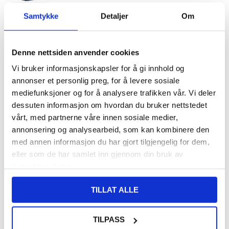
Samtykke
Detaljer
Om
VARENUMMER:
4005174
PÅ
FORVENTET LEVERINGSTID: 20-25
LAGERSTATUS:
FJERNLAGER.
DAGER
FRAKTINFO
Denne nettsiden anvender cookies
Vi bruker informasjonskapsler for å gi innhold og
171,00
NOK
annonser et personlig preg, for å levere sosiale
mediefunksjoner og for å analysere trafikken vår. Vi deler
FÅ 7 % RABATT MED CLUB TRENDY
BLI MEDLEM GRATIS
dessuten informasjon om hvordan du bruker nettstedet
SETT DET BILLIGERE?
vårt, med partnerne våre innen sosiale medier,
annonsering og analysearbeid, som kan kombinere den
med annen informasjon du har gjort tilgjengelig for dem,
-
+
eller som de har samlet inn gjennom din bruk av
tjenestene deres.
LIVE CHAT
LURER DU PÅ NOE? SPØR OSS!
TILLAT ALLE
TILPASS
Beskrivelse