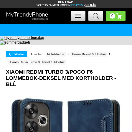
KUN I DAG:
SPAR 15 % MED KODEN
BDAY15
-
VILKÅR
Tilbake
Du er her:
Mobiltilbehør
Xiaomi Deksel & Tilbehør
Xiaomi Redmi Turbo 3 Deksel & Tilbehør
XIAOMI REDMI TURBO 3/POCO F6
LOMMEBOK-DEKSEL MED KORTHOLDER -
BLĹ