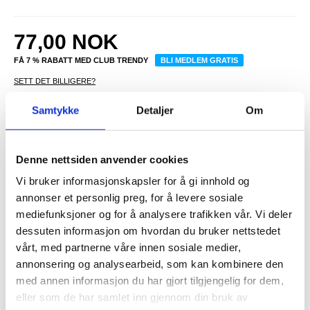
77,00
NOK
FÅ 7 % RABATT MED CLUB TRENDY
BLI MEDLEM GRATIS
SETT DET BILLIGERE?
Samtykke
Detaljer
Om
-
+
Denne nettsiden anvender cookies
Vi bruker informasjonskapsler for å gi innhold og
LIVE CHAT
LURER DU PÅ NOE? SPØR OSS!
annonser et personlig preg, for å levere sosiale
mediefunksjoner og for å analysere trafikken vår. Vi deler
dessuten informasjon om hvordan du bruker nettstedet
Beskrivelse
vårt, med partnerne våre innen sosiale medier,
annonsering og analysearbeid, som kan kombinere den
Anti-skli TPU-deksel for Xiaomi Redmi Turbo 4, Poco X7 Pro
med annen informasjon du har gjort tilgjengelig for dem,
Forbedre beskyttelsen og stilen til din Xiaomi Redmi Turbo 4, Poco
X7 Pro med dette førsteklasses TPU-dekselet. Dette etuiet er
eller som de har samlet inn gjennom din bruk av
konstruert for å gi både holdbarhet og en elegant estetikk, og er