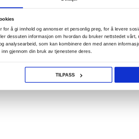
249,0
NOE? SPØR OSS!
LIVE CHAT
ookies
HEPA 
 for å gi innhold og annonser et personlig preg, for å levere sos
for i
Roomb
deler dessuten informasjon om hvordan du bruker nettstedet vårt,
& 900 
og analysearbeid, som kan kombinere den med annen informasjon d
 inn gjennom din bruk av tjenestene deres.
på din Xiaomi Smart Band 10 mot skader fra hverdagen.
g knapt merkbar. Denne TPU skjermbeskytteren passer perfekt til din Xiaomi S
TILPASS
108,0