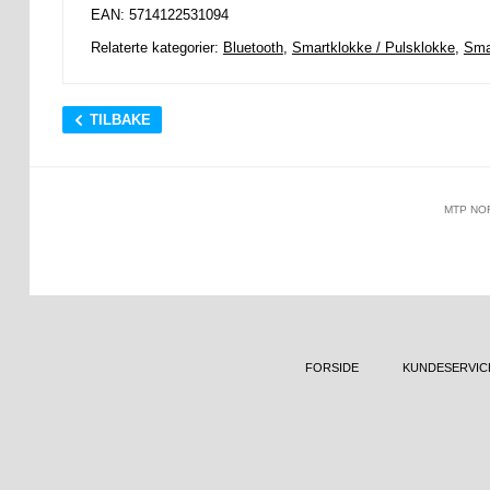
EAN: 5714122531094
Relaterte kategorier:
Bluetooth
,
Smartklokke / Pulsklokke
,
Sma
TILBAKE
MTP NO
FORSIDE
KUNDESERVIC