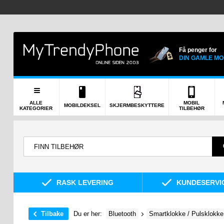
Få penger for
DIN GAMLE MO
ALLE
MOBIL
MOBILDEKSEL
SKJERMBESKYTTERE
KATEGORIER
TILBEHØR
RASK LEVERING
KUNDESERVIC
Tilbake
Du er her:
Bluetooth
Smartklokke / Pulsklokke