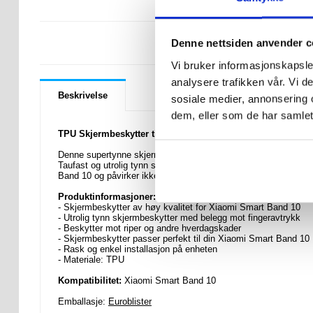
LURER DU PÅ 
Denne nettsiden anvender c
Vi bruker informasjonskapsler
analysere trafikken vår. Vi 
Beskrivelse
sosiale medier, annonsering 
dem, eller som de har samlet
TPU Skjermbeskytter til Xiaomi Smart Band 10
Denne supertynne skjermbeskytteren TPU beskytter skjermen 
Taufast og utrolig tynn skjermbeskytter som er krystallklar o
Band 10 og påvirker ikke skjermens kvalitet.
Produktinformasjoner:
- Skjermbeskytter av høy kvalitet for Xiaomi Smart Band 10
- Utrolig tynn skjermbeskytter med belegg mot fingeravtrykk
- Beskytter mot riper og andre hverdagskader
- Skjermbeskytter passer perfekt til din Xiaomi Smart Band 10
- Rask og enkel installasjon på enheten
- Materiale: TPU
Kompatibilitet:
Xiaomi Smart Band 10
Emballasje:
Euroblister