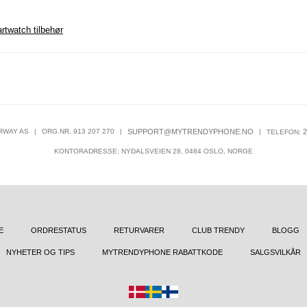
rtwatch tilbehør
RWAY AS
|
ORG.NR. 913 207 270
|
SUPPORT@MYTRENDYPHONE.NO
|
2
TELEFON:
KONTORADRESSE: NYDALSVEIEN 28, 0484 OSLO, NORGE
E
ORDRESTATUS
RETURVARER
CLUB TRENDY
BLOGG
NYHETER OG TIPS
MYTRENDYPHONE RABATTKODE
SALGSVILKÅR