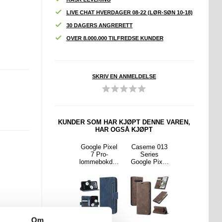
LIVE CHAT HVERDAGER 08-22 (LØR-SØN 10-18)
30 DAGERS ANGRERETT
OVER 8.000.000 TILFREDSE KUNDER
SKRIV EN ANMELDELSE
KUNDER SOM HAR KJØPT DENNE VAREN,
HAR OGSÅ KJØPT
ningsst
Støtabsorber
Google Pixel
Caseme 013
Etikett for
r og
ende,
7 Pro-
Series
termisk
ter til
usynlige
lommebokdek
Google Pixel
utskrift for
ley
høydeforsterk
sel i
7 Pro
termisk
ar-
ende
kortholder-
Lommebok-
etikettskriver
iller
innleggssåler
serien - blå
deksel - Kaffe
- 57x15mm -
i silikon for
5 ruller
menn - 2cm
Om