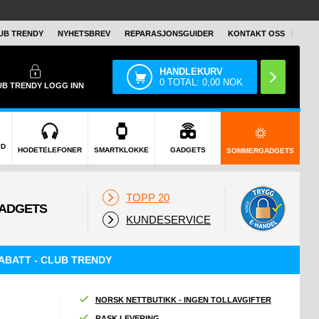
UB TRENDY
NYHETSBREV
REPARASJONSGUIDER
KONTAKT OSS
HANDLEKURV
0
TOTAL:
0,00
NOK
UB TRENDY
LOGG INN
ID
HODETELEFONER
SMARTKLOKKE
GADGETS
SOMMERGADGETS
TOPP 20
KUNDESERVICE
ABATT - CLUB TRENDY
NORSK NETTBUTIKK - INGEN TOLLAVGIFTER
RASK LEVERING