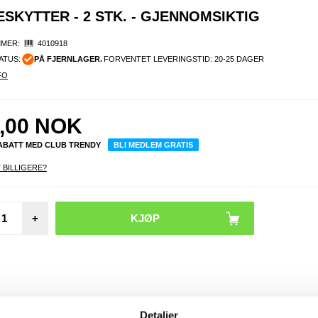
SKYTTER - 2 STK. - GJENNOMSIKTIG
MER:
4010918
ATUS:
PÅ FJERNLAGER.
FORVENTET LEVERINGSTID: 20-25 DAGER
FO
,00
NOK
RABATT MED CLUB TRENDY
BLI MEDLEM GRATIS
 BILLIGERE?
Erstat
+
enge
nesepu
Oak
Rad
solbr
Detaljer