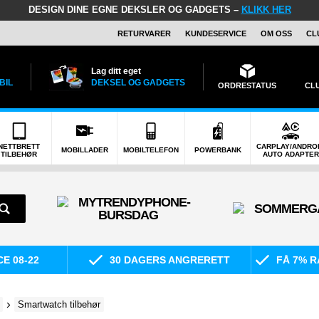
DESIGN DINE EGNE DEKSLER OG GADGETS –
KLIKK HER
RETURVARER
KUNDESERVICE
OM OSS
CL
Lag ditt eget
BIL
DEKSEL OG GADGETS
ORDRESTATUS
CL
NETTBRETT
CARPLAY/ANDRO
MOBILLADER
MOBILTELEFON
POWERBANK
TILBEHØR
AUTO ADAPTER
E 08-22
30 DAGERS ANGRERETT
FÅ 7% R
Smartwatch tilbehør