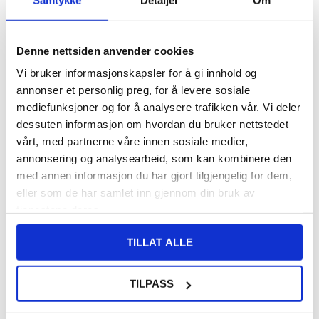
414,00
NOK
Denne nettsiden anvender cookies
FÅ 7 % RABATT MED CLUB TRENDY
BLI MEDLEM GRATIS
Vi bruker informasjonskapsler for å gi innhold og
SETT DET BILLIGERE?
annonser et personlig preg, for å levere sosiale
mediefunksjoner og for å analysere trafikken vår. Vi deler
dessuten informasjon om hvordan du bruker nettstedet
-
+
vårt, med partnerne våre innen sosiale medier,
annonsering og analysearbeid, som kan kombinere den
KUN 2 IGJEN PÅ LAGER!!
med annen informasjon du har gjort tilgjengelig for dem,
eller som de har samlet inn gjennom din bruk av
LIVE CHAT
LURER DU PÅ NOE? SPØR OSS!
tjenestene deres.
TILLAT ALLE
Beskrivelse
TILPASS
For MacBook 20Pin Albue Magnetisk USB C-adapter PD 100W
Hurtiglading Dataoverføring Type-C-kontakt
Spesifikasjoner: