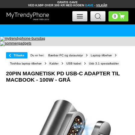
GRATIS GAVE
VED KJØP OVER 300 KR MED KODEN
GAVE
-
VILKÅR
Tilbake
Du er her:
Bærbar PC og datautstyr
Laptop tilbehør
Toshiba laptop tilbehør
Kabler
USB kabel
Usb 3.1 spesialkabler
20PIN MAGNETISK PD USB-C ADAPTER TIL
MACBOOK - 100W - GRÅ