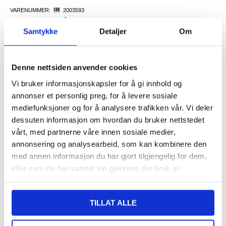
VARENUMMER:
2003593
PÅ
FORVENTET LEVERINGSTID: 5-10
LAGERSTATUS:
FJERNLAGER.
DAGER
Samtykke
Detaljer
Om
FRAKTINFO
Denne nettsiden anvender cookies
265,00
NOK
Vi bruker informasjonskapsler for å gi innhold og
FÅ 7 % RABATT MED CLUB TRENDY
BLI MEDLEM GRATIS
annonser et personlig preg, for å levere sosiale
SETT DET BILLIGERE?
mediefunksjoner og for å analysere trafikken vår. Vi deler
dessuten informasjon om hvordan du bruker nettstedet
Velg en farge
vårt, med partnerne våre innen sosiale medier,
annonsering og analysearbeid, som kan kombinere den
med annen informasjon du har gjort tilgjengelig for dem,
eller som de har samlet inn gjennom din bruk av
-
+
tjenestene deres.
TILLAT ALLE
LIVE CHAT
LURER DU PÅ NOE? SPØR OSS!