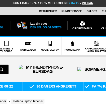
KUN I DAG:
SPAR 15 % MED KODEN
BDAY15
-
VILKÅR
RETURVARER
KUNDESERVICE
OM OSS
CL
Lag ditt eget
BIL
DEKSEL OG GADGETS
ORDRESTATUS
CL
NETTBRETT
CARPLAY/ANDRO
MOBILLADER
MOBILTELEFON
POWERBANK
TILBEHØR
AUTO ADAPTER
E 08-22
30 DAGERS ANGRERETT
FÅ 7% R
behør
Toshiba laptop tilbehør