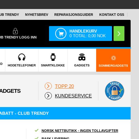
UB TRENDY
NYHETSBREV
REPARASJONSGUIDER
KONTAKT OSS
HANDLEKURV
0
TOTAL:
0,00
NOK
UB TRENDY
LOGG INN
ID
HODETELEFONER
SMARTKLOKKE
GADGETS
SOMMERGADGETS
TOPP 20
KUNDESERVICE
ABATT - CLUB TRENDY
NORSK NETTBUTIKK - INGEN TOLLAVGIFTER
RASK LEVERING