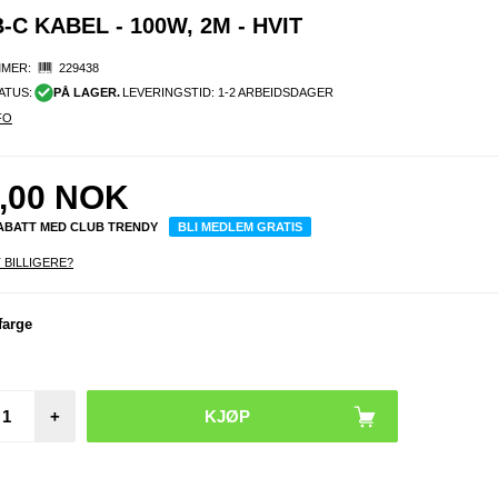
C KABEL - 100W, 2M - HVIT
MER:
229438
ATUS:
PÅ LAGER.
LEVERINGSTID: 1-2 ARBEIDSDAGER
FO
,00
NOK
RABATT MED CLUB TRENDY
BLI MEDLEM GRATIS
 BILLIGERE?
farge
USB-
Veggl
20W -
+