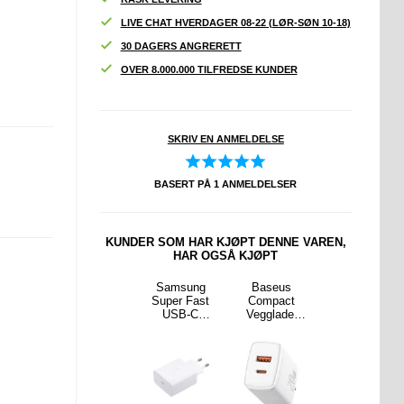
LIVE CHAT HVERDAGER 08-22 (LØR-SØN 10-18)
30 DAGERS ANGRERETT
OVER 8.000.000 TILFREDSE KUNDER
SKRIV EN ANMELDELSE
BASERT PÅ
1
ANMELDELSER
KUNDER SOM HAR KJØPT DENNE VAREN,
HAR OGSÅ KJØPT
C PD
Original Apple
Samsung
Baseus
Baseus
ader -
MHJE3ZM/A
Super Fast
Compact
Superior
 Hvit
USB-C-lader -
USB-C
Vegglader
Series USB-C
20W - Hvit
Reiselader
20W - USB-C
/ USB-C
EP-TA865 -
PD3.0, USB
Kabel - 100W,
65W - Bulk -
QC3.0 - Hvit
2m - Svart
Hvit