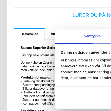
LURER DU PÅ 
Anmeldelser
Beskrivelse
Samtykke
Baseus Superior Series USB-C / USB-C Kabel - 100W, USB
Denne nettsiden anvender c
Lås opp hele potensialet til laderen din med denne kabelen i Su
Vi bruker informasjonskapsler
Denne kabelen tåler en maksimal belastning på 100 watt, noe s
analysere trafikken vår. Vi 
datamaskiner, spillkonsoller og andre enheter. På den måten si
med vanlige ladekabler.
sosiale medier, annonsering 
Produktinformasjon:
dem, eller som de har samlet
- Lade- og datakabel fra Baseus
- Støtter hurtigladningsprotokoller på opptil 100W
- Tillater dataoverføring ved 480 Mbps
- Holdbare kontakter og TPU -erme
- Inkludert borrelåsrem for enkel oppbevaring
- Justerer automatisk den optimale ladestrømmen
- Kompatibel med USB-C bærbare datamaskiner, nettbrett, kons
Spesifikasjoner: