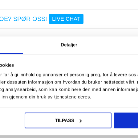
124,0
NOE? SPØR OSS!
LIVE CHAT
iPho
Pro/1
Max
Detaljer
Pro/1
Max B
PD 3.
 2.0 480Mbps
C GaN-
ookies
30 W 
perior -serien fra Baseus.
 for å gi innhold og annonser et personlig preg, for å levere sos
om gjør den egnet for hurtiglading og strømforsyning av kompatible bærbare
deler dessuten informasjon om hvordan du bruker nettstedet vårt,
krer materialer av førsteklasses kvalitet tredobling av holdbarheten sammenli
187,0
og analysearbeid, som kan kombinere den med annen informasjon d
 inn gjennom din bruk av tjenestene deres.
TILPASS
oller og telefoner