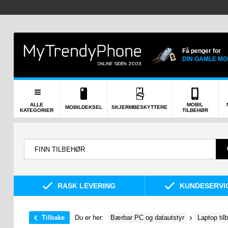
Få penger for
DIN GAMLE MO
ALLE
MOBIL
MOBILDEKSEL
SKJERMBESKYTTERE
KATEGORIER
TILBEHØR
RASK LEVERING
KUNDESERVIC
Tilbake
Du er her:
Bærbar PC og datautstyr
Laptop til