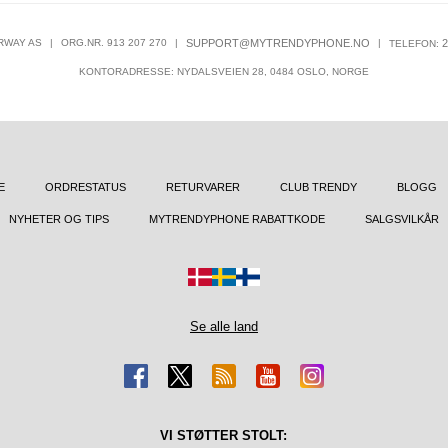
RWAY AS
|
ORG.NR. 913 207 270
|
SUPPORT@MYTRENDYPHONE.NO
|
2
TELEFON:
KONTORADRESSE: NYDALSVEIEN 28, 0484 OSLO, NORGE
E
ORDRESTATUS
RETURVARER
CLUB TRENDY
BLOGG
NYHETER OG TIPS
MYTRENDYPHONE RABATTKODE
SALGSVILKÅR
Se alle land
VI STØTTER STOLT: