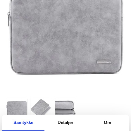
Samtykke
Detaljer
Om
VARENUMMER:
214986