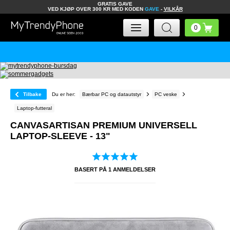
GRATIS GAVE
VED KJØP OVER 300 KR MED KODEN
GAVE
-
VILKÅR
Tilbake
Du er her:
Bærbar PC og datautstyr
PC veske
Laptop-futteral
CANVASARTISAN PREMIUM UNIVERSELL
LAPTOP-SLEEVE - 13"
BASERT PÅ
1
ANMELDELSER