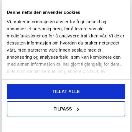
PÅ
FORVENTET LEVERINGSTID: 20-25
LAGERSTATUS:
FJERNLAGER.
DAGER
Denne nettsiden anvender cookies
FRAKTINFO
Vi bruker informasjonskapsler for å gi innhold og
annonser et personlig preg, for å levere sosiale
249,00
NOK
mediefunksjoner og for å analysere trafikken vår. Vi deler
dessuten informasjon om hvordan du bruker nettstedet
FÅ 7 % RABATT MED CLUB TRENDY
BLI MEDLEM GRATIS
vårt, med partnerne våre innen sosiale medier,
SETT DET BILLIGERE?
annonsering og analysearbeid, som kan kombinere den
med annen informasjon du har gjort tilgjengelig for dem,
Velg en farge
eller som de har samlet inn gjennom din bruk av
tjenestene deres.
TILLAT ALLE
-
+
TILPASS
LIVE CHAT
LURER DU PÅ NOE? SPØR OSS!