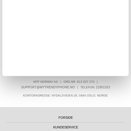
OVER 8.000.000 TILFREDSE KUNDER
SKRIV EN ANMELDELSE
BASERT PÅ
1
ANMELDELSER
KUNDER SOM HAR KJØPT DENNE VAREN, HAR OGSÅ KJØPT
MTP NORWAY AS
|
ORG.NR. 913 207 270
|
SUPPORT@MYTRENDYPHONE.NO
|
21951323
TELEFON:
KONTORADRESSE: NYDALSVEIEN 28, 0484 OSLO, NORGE
FORSIDE
KUNDESERVICE