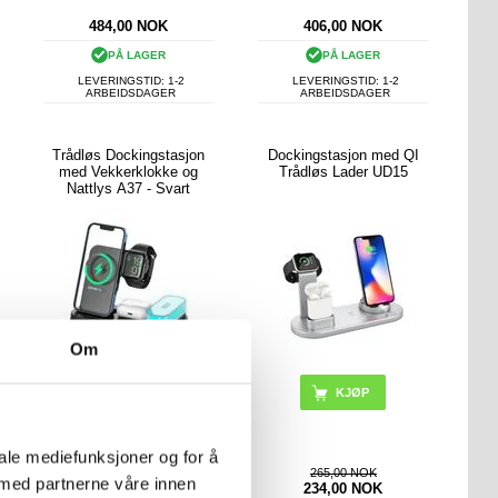
484,00
NOK
406,00
NOK
PÅ LAGER
PÅ LAGER
LEVERINGSTID: 1-2
LEVERINGSTID: 1-2
ARBEIDSDAGER
ARBEIDSDAGER
Trådløs Dockingstasjon
Dockingstasjon med QI
med Vekkerklokke og
Trådløs Lader UD15
Nattlys A37 - Svart
Om
KJØP
iale mediefunksjoner og for å
421,00 NOK
265,00 NOK
 med partnerne våre innen
312,00
NOK
234,00
NOK