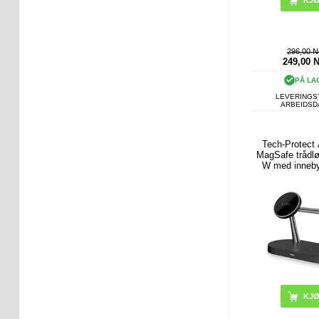
296,00 
249,00
PÅ LA
LEVERINGST
ARBEIDS
Tech-Protect 
MagSafe trådlø
W med inneb
lampe (Åpen Em
Bulk Tilfredsst
Svar