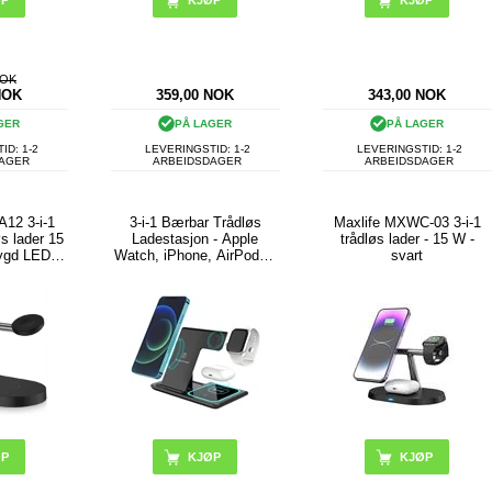
KJØP
KJØP
NOK
NOK
359,00
NOK
343,00
NOK
GER
PÅ LAGER
PÅ LAGER
ID: 1-2
LEVERINGSTID: 1-2
LEVERINGSTID: 1-2
DAGER
ARBEIDSDAGER
ARBEIDSDAGER
A12 3-i-1
3-i-1 Bærbar Trådløs
Maxlife MXWC-03 3-i-1
s lader 15
Ladestasjon - Apple
trådløs lader - 15 W -
ygd LED-
Watch, iPhone, AirPods -
svart
ballasje -
Svart
illende) -
t