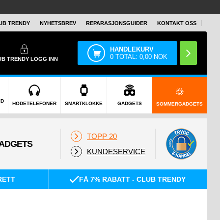
UB TRENDY
NYHETSBREV
REPARASJONSGUIDER
KONTAKT OSS
HANDLEKURV
0
TOTAL:
0,00
NOK
UB TRENDY
LOGG INN
ID
HODETELEFONER
SMARTKLOKKE
GADGETS
SOMMERGADGETS
TOPP 20
KUNDESERVICE
RETT
FÅ 7% RABATT - CLUB TRENDY