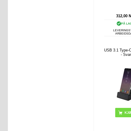
312,00
PÅ LA
LEVERINGST
ARBEIDS
USB 3.1 Type-C
- Svar