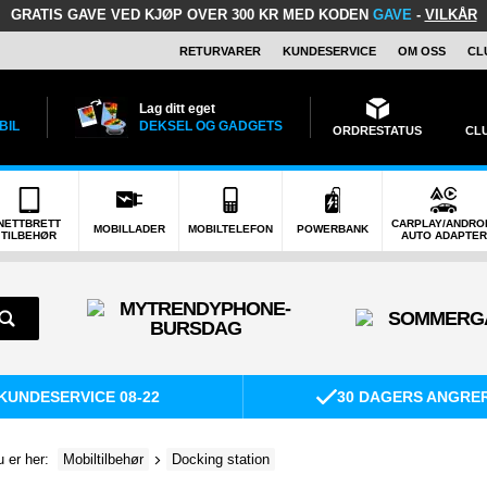
GRATIS GAVE
VED KJØP OVER 300 KR MED KODEN
GAVE
-
VILKÅR
RETURVARER
KUNDESERVICE
OM OSS
CL
Lag ditt eget
BIL
DEKSEL OG GADGETS
ORDRESTATUS
CL
NETTBRETT
CARPLAY/ANDRO
MOBILLADER
MOBILTELEFON
POWERBANK
TILBEHØR
AUTO ADAPTER
KUNDESERVICE 08-22
30 DAGERS ANGRE
 er her:
Mobiltilbehør
Docking station