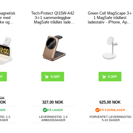
magnetisk
Tech-Protect QI15W-A42
Green Cell MagScape 3-i-
er med
3-i-1 sammenleggbar
1 MagSafe trådløst
kke og
MagSafe trådløs lader
ladestativ - iPhone, Apple
slampe
(Åpen Emballasje - Bulk
Watch, AirPods
Tilfredsstillende) -
ørkengull
ØP
KJØP
NOK
NOK
327,00
NOK
625,00
NOK
GER
PÅ LAGER
PÅ FJERNLAGER
ID: 1-2
LEVERINGSTID: 1-2
FORVENTET LEVERINGSTID:
DAGER
ARBEIDSDAGER
5-10 DAGER