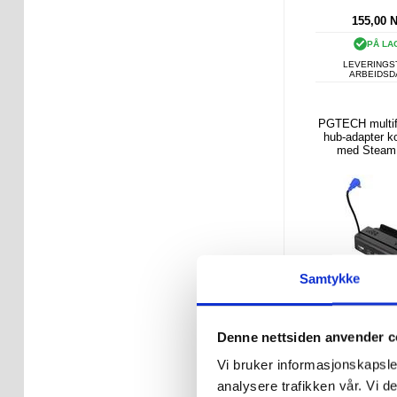
155,00
PÅ LA
LEVERINGST
ARBEIDS
PGTECH multif
hub-adapter k
med Steam
dokkingss
Samtykke
Denne nettsiden anvender c
Vi bruker informasjonskapsler
421,00 
analysere trafikken vår. Vi 
296,00