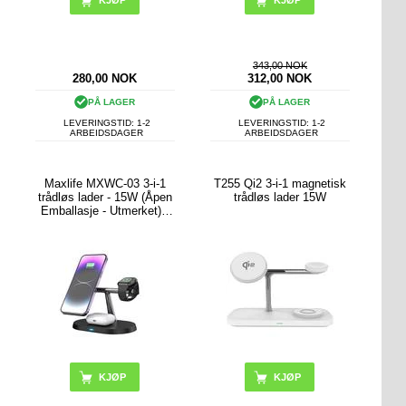
343,00 NOK
280,00
NOK
312,00
NOK
PÅ LAGER
PÅ LAGER
LEVERINGSTID: 1-2
LEVERINGSTID: 1-2
ARBEIDSDAGER
ARBEIDSDAGER
Maxlife MXWC-03 3-i-1
T255 Qi2 3-i-1 magnetisk
trådløs lader - 15W (Åpen
trådløs lader 15W
Emballasje - Utmerket) -
svart
KJØP