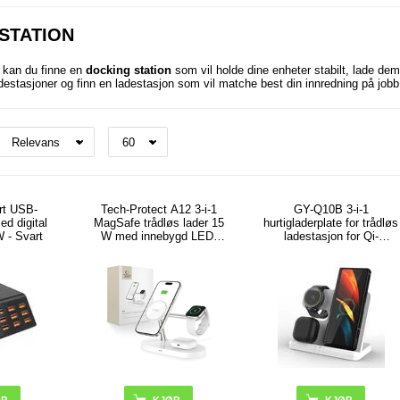
STATION
n kan du finne en
docking station
som vil holde dine enheter stabilt, lade
dem,
adestasjoner og finn en ladestasjon som vil matche best din innredning på jobb
rt USB-
Tech-Protect A12 3-i-1
GY-Q10B 3-i-1
ed digital
MagSafe trådløs lader 15
hurtigladerplate for trådløs
W - Svart
W med innebygd LED-
ladestasjon for Qi-
lampe
standardtelefoner /
Samsung Galaxy Watch /
øretelefoner