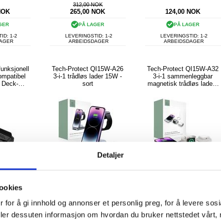
312,00 NOK
NOK
265,00
NOK
124,00
NOK
GER
PÅ LAGER
PÅ LAGER
ID: 1-2
LEVERINGSTID: 1-2
LEVERINGSTID: 1-2
DAGER
ARBEIDSDAGER
ARBEIDSDAGER
unksjonell
Tech-Protect QI15W-A26
Tech-Protect QI15W-A32
ompatibel
3-i-1 trådløs lader 15W -
3-i-1 sammenleggbar
 Deck-
sort
magnetisk trådløs lader -
tasjon
MagSafe-kompatibel - grå
Detaljer
ookies
 for å gi innhold og annonser et personlig preg, for å levere sos
NOK
327,00 NOK
deler dessuten informasjon om hvordan du bruker nettstedet vårt,
NOK
280,00
NOK
374,00
NOK