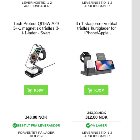
LEVERINGSTID: 1-2
LEVERINGSTID: 1-2
ARBEIDSDAGER
ARBEIDSDAGER
Tech-Protect QI15W-A29
3-i-1 stasjonær vertikal
3-i-1 magnetisk trådløs 3-
trådløs hurtiglader for
i-1-lader - Svart
iPhone/Apple
Watch/Airpods - svart
343,00 NOK
343,00
NOK
312,00
NOK
BESTILT FRA LEVERANDØR
PÅ LAGER
FORVENTET PÅ LAGER:
LEVERINGSTID: 1-2
10.8.2026
ARBEIDSDAGER