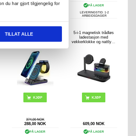
u har gjort tilgjengelig for
PÅ LAGER
PÅ LAGER
LEVERINGSTID: 1-2
LEVERINGSTID: 1-2
ARBEIDSDAGER
ARBEIDSDAGER
Z6 Sammenleggbar 5-i-1
5-i-1 magnetisk trådløs
TILLAT ALLE
15W Magnetisk Trådløs
ladestasjon med
Lader med Blinkende
vekkerklokke og nattlys -
Stemningslys/Digitalklokk
iPhone, AirPods, Apple
e
Watch
KJØP
374,00 NOK
288,00
NOK
609,00
NOK
PÅ LAGER
PÅ LAGER