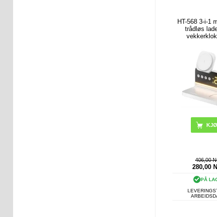
HT-568 3-i-1 
trådløs lad
vekkerklo
skrivebord
KJ
406,00 
280,00
PÅ LA
LEVERINGST
ARBEIDS