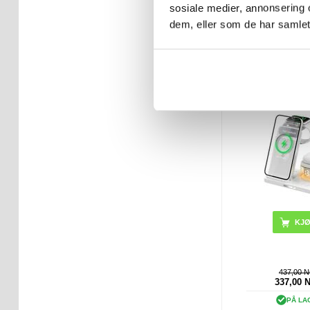
sosiale medier, annonsering 
PÅ LA
dem, eller som de har samlet
LEVERINGST
ARBEIDS
HYY-H33 5-
sammenle
ladestasjon me
KJ
437,00 
337,00
PÅ LA