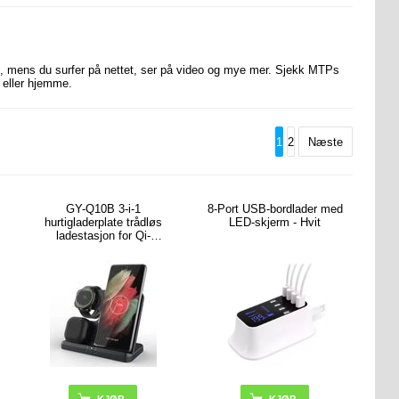
 mens du surfer på nettet, ser på video og mye mer. Sjekk MTPs
 eller hjemme.
1
2
Næste
GY-Q10B 3-i-1
8-Port USB-bordlader med
hurtigladerplate trådløs
LED-skjerm - Hvit
ladestasjon for Qi-
standardtelefoner/Samsun
g Galaxy Watch/
øretelefoner (Åpen
Emballasje - Utmerket) -
svart