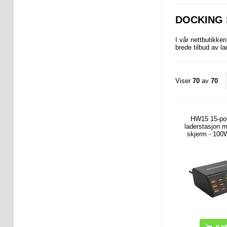
DOCKING 
I vår nettbutikke
brede tilbud av l
Viser
70
av
70
HW15 15-po
laderstasjon m
skjerm - 100