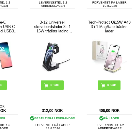
ID: 1-2
LEVERINGSTID: 1-2
FORVENTET PÅ LAGER:
DAGER
ARBEIDSDAGER
10.8.2026
pe-C
B-12 Universell
Tech-Protect Qi15W A43
on USB-C
skrivebordslader 3-i-1
3-i-1 MagSafe trådløs
ed USB3.0
15W trådløs lading
lader
HD / TF /
sammenleggbart stativ for
tiv for
mobiltelefon/
n Type-C
øretelefoner/smartklokke -
svart
KJØP
NOK
NOK
312,00
NOK
406,00
NOK
GER
BESTILT FRA LEVERANDØR
PÅ LAGER
ID: 1-2
FORVENTET PÅ LAGER:
LEVERINGSTID: 1-2
DAGER
18.8.2026
ARBEIDSDAGER