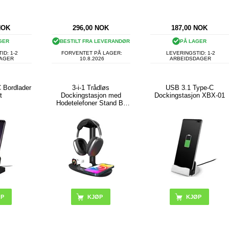
NOK
296,00
NOK
187,00
NOK
GER
BESTILT FRA LEVERANDØR
PÅ LAGER
ID: 1-2
FORVENTET PÅ LAGER:
LEVERINGSTID: 1-2
DAGER
10.8.2026
ARBEIDSDAGER
 Bordlader
3-i-1 Trådløs
USB 3.1 Type-C
t
Dockingstasjon med
Dockingstasjon XBX-01
Hodetelefoner Stand B-
15A - Svart
KJØP