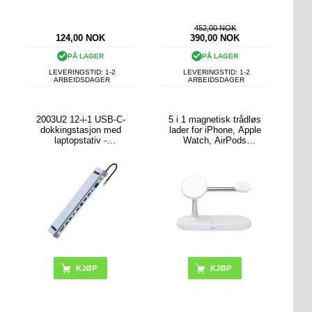
452,00 NOK
124,00
NOK
390,00
NOK
PÅ LAGER
PÅ LAGER
LEVERINGSTID: 1-2
LEVERINGSTID: 1-2
ARBEIDSDAGER
ARBEIDSDAGER
2003U2 12-i-1 USB-C-
5 i 1 magnetisk trådløs
dokkingstasjon med
lader for iPhone, Apple
laptopstativ -
Watch, AirPods
HDMI/VGA/USB-A/USB-
hurtigladestasjon - hvit
C/SD/TF