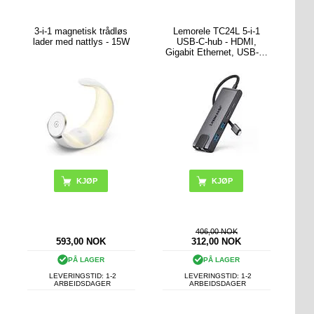
3-i-1 magnetisk trådløs
Lemorele TC24L 5-i-1
lader med nattlys - 15W
USB-C-hub - HDMI,
Gigabit Ethernet, USB-C,
2x USB-A
406,00 NOK
593,00
NOK
312,00
NOK
PÅ LAGER
PÅ LAGER
LEVERINGSTID: 1-2
LEVERINGSTID: 1-2
ARBEIDSDAGER
ARBEIDSDAGER