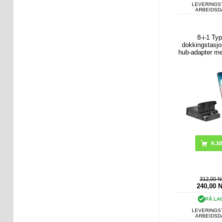
LEVERINGST
ARBEIDS
8-i-1 Ty
dokkingstasj
hub-adapter m
/ 2 USB2.0 / 
SD, ladesta
mobiltelefo
312,00 
240,00
PÅ LA
LEVERINGST
ARBEIDS