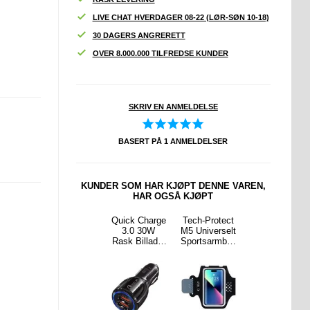
LIVE CHAT HVERDAGER 08-22 (LØR-SØN 10-18)
30 DAGERS ANGRERETT
OVER 8.000.000 TILFREDSE KUNDER
SKRIV EN ANMELDELSE
BASERT PÅ
1
ANMELDELSER
KUNDER SOM HAR KJØPT DENNE VAREN,
HAR OGSÅ KJØPT
elyst
Samsung EP-
Quick Charge
Tech-Protect
Utskifting av
løst
DW700CWE
3.0 30W
M5 Universelt
Samsung
tur /
USB Type-C
Rask Billader
Sportsarmbån
Galaxy Note
ngsplat
Kabel - 1.5m
DC-681 - 2 x
d 6.9" - sikker
8 Batteri
rt TV
- Hvit
USB - Svart
passform for
 Svart
alle
treningsøkter
- svart