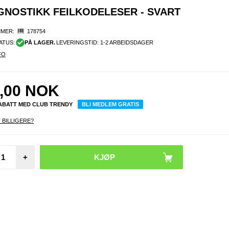
GNOSTIKK FEILKODELESER - SVART
MER:
178754
ATUS:
PÅ LAGER.
LEVERINGSTID: 1-2 ARBEIDSDAGER
FO
,00
NOK
RABATT MED CLUB TRENDY
BLI MEDLEM GRATIS
 BILLIGERE?
+
Bakb
Tråd
Tasta
Berøri
e Sma
A36 -