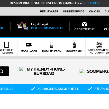
DESIGN DINE EGNE DEKSLER OG GADGETS –
KLIKK HER
RETURVARER
KUNDESERVICE
OM OSS
CL
Lag ditt eget
BIL
DEKSEL OG GADGETS
ORDRESTATUS
CL
NETTBRETT
CARPLAY/ANDRO
MOBILLADER
MOBILTELEFON
POWERBANK
TILBEHØR
AUTO ADAPTER
E 08-22
30 DAGERS ANGRERETT
FÅ 7% R