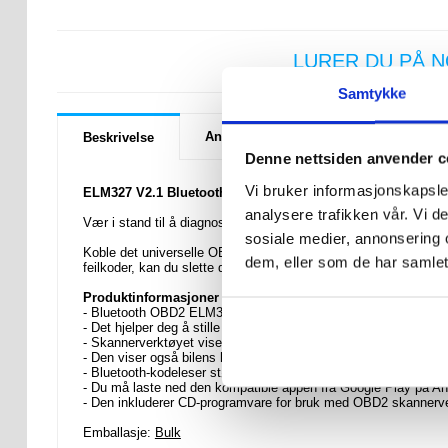
LURER DU PÅ 
Samtykke
Anmeldelser
Beskrivelse
Denne nettsiden anvender c
Vi bruker informasjonskapsler
ELM327 V2.1 Bluetooth OBD2 Bildiagnostikk Feilkodeleser
analysere trafikken vår. Vi 
Vær i stand til å diagnostisere bilen din hjemme - nå trenger du 
sosiale medier, annonsering 
Koble det universelle OBD2-bilskanningsverktøyet til Android-e
dem, eller som de har samlet
feilkoder, kan du slette dem med ELM327 OBD-II diagnoseverkt
Produktinformasjoner
- Bluetooth OBD2 ELM327 v2.1
bilskanningsverktøy
som støtt
- Det hjelper deg å stille en total diagnose for bilen og slette no
- Skannerverktøyet viser feilkoder og deres betydning, takket
- Den viser også bilens hastighet, oljetrykk, drivstofforbruk, t
- Bluetooth-kodeleser støtter alle OBD-II-protokoller (ISO91
- Du må laste ned den kompatible appen fra Google Play på An
- Den inkluderer CD-programvare for bruk med OBD2 skannerv
Emballasje:
Bulk