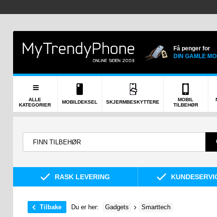
Få penger for
DIN GAMLE MO
ALLE
MOBIL
MOBILDEKSEL
SKJERMBESKYTTERE
KATEGORIER
TILBEHØR
RASK LEVERING
KUNDESERVIC
Tilbake
Du er her:
Gadgets
Smarttech