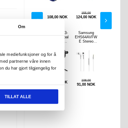
155,00
0
NOK
85,00
NOK
108,00
NOK
124,00
NOK
750,00
NOK
Om
ftig
Huawei nova
Håndholdt 3-
Samsung
Multifunksjon
kopp
5T Arc Edge
Akset Gimbal
EHS64AVFW
ell lommelykt
lk
Beskyttelses
Stabilisator
E Stereo
med
ekker
glass - 9H,
F6 med
Headset -
håndsveiv og
asjon
0.3mm
Tripod
Hvit
FM-radio,
iale mediefunksjoner og for å
tøy -
verktøysett,
art
powerbank -
 med partnerne våre innen
svart
u har gjort tilgjengelig for
108,00
249,00
0
NOK
108,00
NOK
843,00
NOK
91,00
NOK
155,00
NOK
TILLAT ALLE