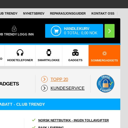
UB TRENDY
NYHETSBREV
REPARASJONSGUIDER
KONTAKT OSS
HANDLEKURV
0
TOTAL:
0,00
NOK
UB TRENDY
LOGG INN
ID
HODETELEFONER
SMARTKLOKKE
GADGETS
SOMMERGADGETS
TOPP 20
KUNDESERVICE
ABATT - CLUB TRENDY
NORSK NETTBUTIKK - INGEN TOLLAVGIFTER
RASK LEVERING