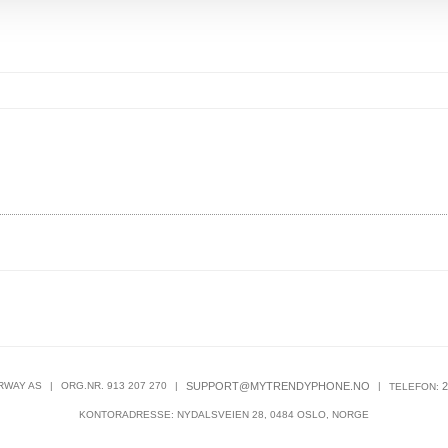
RWAY AS
|
ORG.NR. 913 207 270
|
SUPPORT@MYTRENDYPHONE.NO
|
2
TELEFON:
KONTORADRESSE: NYDALSVEIEN 28, 0484 OSLO, NORGE