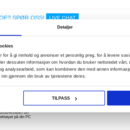
NOE? SPØR OSS!
LIVE CHAT
218,0
Detaljer
Kra
Suge
Bu
ookies
Avtr
Repar
 for å gi innhold og annonser et personlig preg, for å levere sos
Verk
 - Android, Windows
Sv
deler dessuten informasjon om hvordan du bruker nettstedet vårt,
ikke å gå til en dyr mekaniker for å finne små feil!
og analysearbeid, som kan kombinere den med annen informasjon d
nheten din via Bluetooth og bli mekaniker selv. Hvis du skanner noen mindre
 inn gjennom din bruk av tjenestene deres.
øy uten problemer. Selv en nybegynner kan fikse mindre feil!
108,0
er Android og Windows OS
en feilkoder
TILPASS
 være en database med over 3000 kodedefinisjoner
urtall på motoren, gassposisjonen og mer
41-2, ISO14230-4 KWP, ISO15765-4CAN)
droid-enheten din
erktøyet på din PC