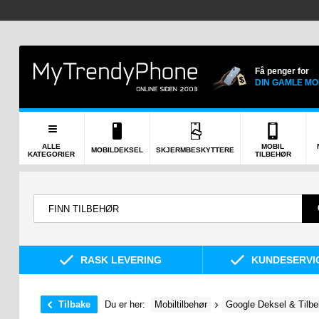
Få penger for
DIN GAMLE MO
ALLE
MOBIL
MOBILDEKSEL
SKJERMBESKYTTERE
KATEGORIER
TILBEHØR
RASK LEVERING
KUNDESERVIC
Tilbake
Du er her:
Mobiltilbehør
Google Deksel & Tilbe