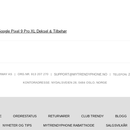
oogle Pixel 9 Pro XL Deksel & Tilbehør
RWAY AS
|
ORG.NR. 913 207 270
|
SUPPORT@MYTRENDYPHONE.NO
|
2
TELEFON:
KONTORADRESSE: NYDALSVEIEN 28, 0484 OSLO, NORGE
E
ORDRESTATUS
RETURVARER
CLUB TRENDY
BLOGG
NYHETER OG TIPS
MYTRENDYPHONE RABATTKODE
SALGSVILKÅR