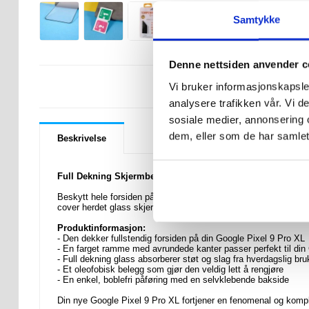
Samtykke
Denne nettsiden anvender c
LURER DU PÅ 
Vi bruker informasjonskapsler
analysere trafikken vår. Vi 
sosiale medier, annonsering 
dem, eller som de har samlet
Beskrivelse
Full Dekning Skjermbeskyttere til Google Pixel 9 Pro XL
Beskytt hele forsiden på din Google Pixel 9 Pro XL med denne 
cover herdet glass skjermbeskyttelsen skaper en effektiv besk
Produktinformasjon:
- Den dekker fullstendig forsiden på din Google Pixel 9 Pro XL
- En farget ramme med avrundede kanter passer perfekt til din
- Full dekning glass absorberer støt og slag fra hverdagslig bru
- Et oleofobisk belegg som gjør den veldig lett å rengjøre
- En enkel, boblefri påføring med en selvklebende bakside
Din nye Google Pixel 9 Pro XL fortjener en fenomenal og kompl