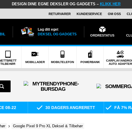
DESIGN DINE EGNE DEKSLER OG GADGETS –
KLIKK HER
RETURVARER
KUNDESERVICE
OM OSS
CL
Lag ditt eget
BIL
DEKSEL OG GADGETS
ORDRESTATUS
CL
NETTBRETT
CARPLAY/ANDRO
MOBILLADER
MOBILTELEFON
POWERBANK
TILBEHØR
AUTO ADAPTER
E 08-22
30 DAGERS ANGRERETT
FÅ 7% R
hør
Google Pixel 9 Pro XL Deksel & Tilbehør