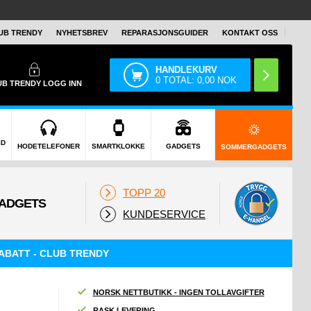
UB TRENDY
NYHETSBREV
REPARASJONSGUIDER
KONTAKT OSS
HANDLEKURV
0
TOTAL:
0,00
NOK
UB TRENDY
LOGG INN
ID
HODETELEFONER
SMARTKLOKKE
GADGETS
SOMMERGADGETS
TOPP 20
KUNDESERVICE
ABATT - CLUB TRENDY
NORSK NETTBUTIKK - INGEN TOLLAVGIFTER
RASK LEVERING