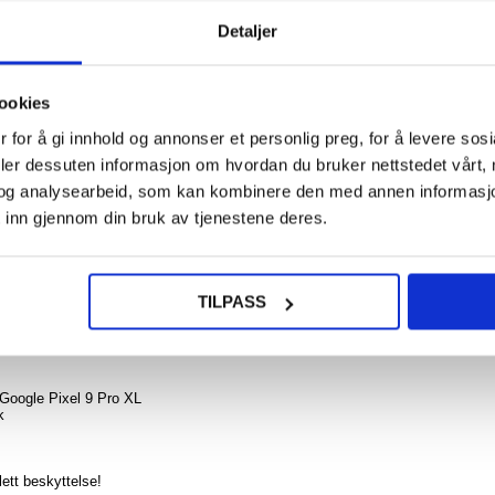
Detaljer
140,0
Google
ookies
9 Pr
Støts
NOE? SPØR OSS!
LIVE CHAT
 for å gi innhold og annonser et personlig preg, for å levere sos
TPU-de
Gjenno
deler dessuten informasjon om hvordan du bruker nettstedet vårt,
og analysearbeid, som kan kombinere den med annen informasjon d
 inn gjennom din bruk av tjenestene deres.
108,0
TILPASS
fenomenale, full deknings, herdet glass beskyttelsen med en farget ramme. F
yttelse mot riper, smuss og mindre støt på skjermen på din Google Pixel 9 P
 Google Pixel 9 Pro XL
k
ett beskyttelse!