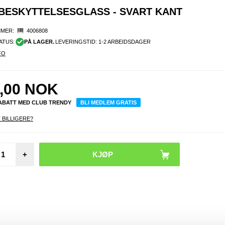
 BESKYTTELSESGLASS - SVART KANT
MER:
4006808
ATUS:
PÅ LAGER.
LEVERINGSTID: 1-2 ARBEIDSDAGER
FO
,00
NOK
RABATT MED CLUB TRENDY
BLI MEDLEM GRATIS
 BILLIGERE?
Google
+
9 Pr
Glitter
TPU-de
Li