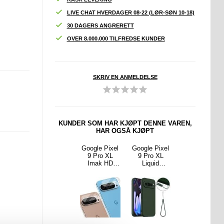
LIVE CHAT HVERDAGER 08-22 (LØR-SØN 10-18)
30 DAGERS ANGRERETT
OVER 8.000.000 TILFREDSE KUNDER
SKRIV EN ANMELDELSE
KUNDER SOM HAR KJØPT DENNE VAREN,
HAR OGSÅ KJØPT
 Pixel
Google Pixel
Google Pixel
Google Pixel
Google Pixel
o XL
9 Pro XL
9 Pro XL
9 Pro XL
9 Pro XL
 Flakes
Børstet TPU
Imak HD
Liquid
Imak UX-5
ksel -
Deksel -
Kamera Linse
Silikondeksel
TPU-deksel -
lla
Karbonfiber -
Beskytter - 2
- MagSafe-
Gjennomsikti
Svart
Stk.
kompatibel -
g
Mørkegrønn