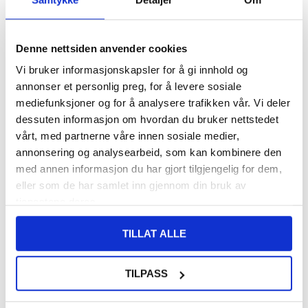
VARENUMMER:
4006914
LAGERSTATUS:
PÅ LAGER.
LEVERINGSTID: 1-2 ARBEIDSDAGER
FRAKTINFO
Denne nettsiden anvender cookies
Vi bruker informasjonskapsler for å gi innhold og
annonser et personlig preg, for å levere sosiale
108,00
NOK
mediefunksjoner og for å analysere trafikken vår. Vi deler
FÅ 7 % RABATT MED CLUB TRENDY
BLI MEDLEM GRATIS
dessuten informasjon om hvordan du bruker nettstedet
SETT DET BILLIGERE?
vårt, med partnerne våre innen sosiale medier,
annonsering og analysearbeid, som kan kombinere den
med annen informasjon du har gjort tilgjengelig for dem,
-
+
eller som de har samlet inn gjennom din bruk av
tjenestene deres.
TILLAT ALLE
LIVE CHAT
LURER DU PÅ NOE? SPØR OSS!
TILPASS
Beskrivelse