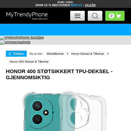
KUN I DAG:
SPAR 15 % MED KODEN
BDAY15
-
VILKÅR
Tilbake
Du er her:
Mobiltilbehør
Honor Deksel & Tilbehør
Honor 400 Deksel & Tilbehør
HONOR 400 STØTSIKKERT TPU-DEKSEL -
GJENNOMSIKTIG