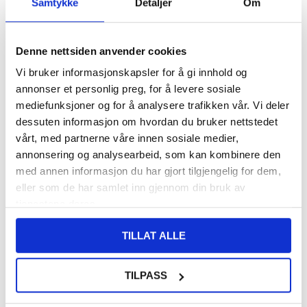
Samtykke
Detaljer
Om
108,00
NOK
Denne nettsiden anvender cookies
FÅ 7 % RABATT MED CLUB TRENDY
BLI MEDLEM GRATIS
Vi bruker informasjonskapsler for å gi innhold og
SETT DET BILLIGERE?
annonser et personlig preg, for å levere sosiale
mediefunksjoner og for å analysere trafikken vår. Vi deler
dessuten informasjon om hvordan du bruker nettstedet
-
+
vårt, med partnerne våre innen sosiale medier,
annonsering og analysearbeid, som kan kombinere den
KUN 1 IGJEN PÅ LAGER!!
med annen informasjon du har gjort tilgjengelig for dem,
eller som de har samlet inn gjennom din bruk av
LIVE CHAT
LURER DU PÅ NOE? SPØR OSS!
tjenestene deres.
TILLAT ALLE
Beskrivelse
TILPASS
Støtsikkert TPU-deksel til Honor 400
Dette krystallklare dekselet er den beste måten å beskytte din
dyrebare Honor 400 mot hverdagsskader uten å påvirke utseendet.