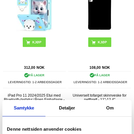
KJØP
312,00
NOK
108,00
NOK
PÅ LAGER
PÅ LAGER
LEVERINGSTID: 1-2 ARBEIDSDAGER
LEVERINGSTID: 1-2 ARBEIDSDAGER
iPad Pro 11 2024/2025 Etui med
Universelt tofarget skinnveske for
Bluetooth-tastatur (Åpen Emballasje -
nettbrett - 11"-12.4"
Utmerket) - Gull
Samtykke
Detaljer
Om
Denne nettsiden anvender cookies