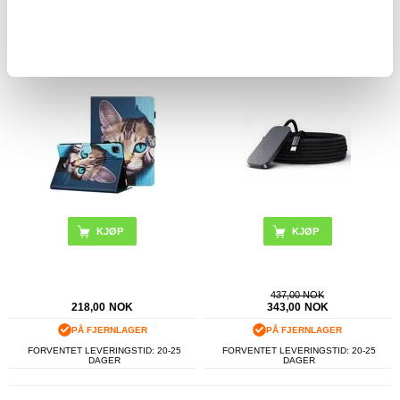
FORVENTET LEVERINGSTID: 20-25
FORVENTET LEVERINGSTID: 20-25
DAGER
DAGER
iPad Pro 11 2024/2025 Wonder
iPad Pro 11 (2025) Magnetisk trådløs
Series Folio-etui
lader 35W - Svart
KJØP
437,00 NOK
218,00
NOK
343,00
NOK
PÅ FJERNLAGER
PÅ FJERNLAGER
FORVENTET LEVERINGSTID: 20-25
FORVENTET LEVERINGSTID: 20-25
DAGER
DAGER