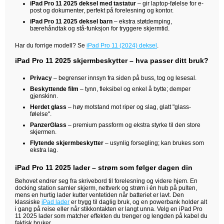
iPad Pro 11 2025 deksel med tastatur
– gir laptop-følelse for e-
post og dokumenter, perfekt på forelesning og kontor.
iPad Pro 11 2025 deksel barn
– ekstra støtdemping,
bærehåndtak og stå-funksjon for tryggere skjermtid.
Har du forrige modell? Se
iPad Pro 11 (2024) deksel
.
iPad Pro 11 2025 skjermbeskytter – hva passer ditt bruk?
Privacy
– begrenser innsyn fra siden på buss, tog og lesesal.
Beskyttende film
– tynn, fleksibel og enkel å bytte; demper
gjenskinn.
Herdet glass
– høy motstand mot riper og slag, glatt "glass-
følelse".
PanzerGlass
– premium passform og ekstra styrke til den store
skjermen.
Flytende skjermbeskytter
– usynlig forsegling; kan brukes som
ekstra lag.
iPad Pro 11 2025 lader – strøm som følger dagen din
Behovet endrer seg fra skrivebord til forelesning og videre hjem. En
docking station samler skjerm, nettverk og strøm i én hub på pulten,
mens en hurtig lader kutter ventetiden når batteriet er lavt. Den
klassiske
iPad lader
er trygg til daglig bruk, og en powerbank holder alt
i gang på reise eller når stikkontakten er langt unna. Velg en iPad Pro
11 2025 lader som matcher effekten du trenger og lengden på kabel du
faktisk bruker.