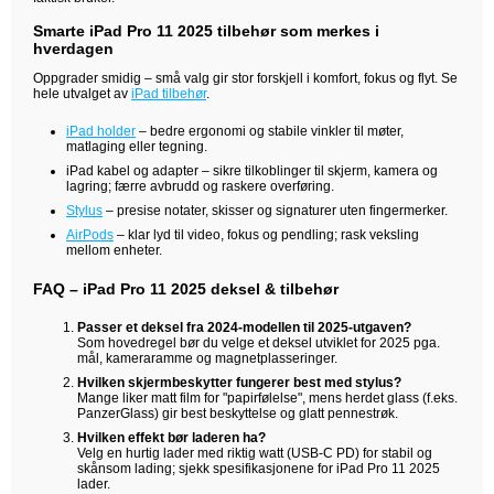
Smarte iPad Pro 11 2025 tilbehør som merkes i
hverdagen
Oppgrader smidig – små valg gir stor forskjell i komfort, fokus og flyt. Se
hele utvalget av
iPad tilbehør
.
iPad holder
– bedre ergonomi og stabile vinkler til møter,
matlaging eller tegning.
iPad kabel og adapter – sikre tilkoblinger til skjerm, kamera og
lagring; færre avbrudd og raskere overføring.
Stylus
– presise notater, skisser og signaturer uten fingermerker.
AirPods
– klar lyd til video, fokus og pendling; rask veksling
mellom enheter.
FAQ – iPad Pro 11 2025 deksel & tilbehør
Passer et deksel fra 2024-modellen til 2025-utgaven?
Som hovedregel bør du velge et deksel utviklet for 2025 pga.
mål, kameraramme og magnetplasseringer.
Hvilken skjermbeskytter fungerer best med stylus?
Mange liker matt film for "papirfølelse", mens herdet glass (f.eks.
PanzerGlass) gir best beskyttelse og glatt pennestrøk.
Hvilken effekt bør laderen ha?
Velg en hurtig lader med riktig watt (USB-C PD) for stabil og
skånsom lading; sjekk spesifikasjonene for iPad Pro 11 2025
lader.