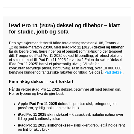
iPad Pro 11 (2025) deksel og tilbehør – klart
for studie, jobb og sofa
Den nye skjermen frister til både forelesningsnotater kl. 08, Teams kl.
12 og serie-maraton 23:00. Med
iPad Pro 11 (2025) deksel og tilbehør
får du bedre grep, færre riper og et oppsett som faktisk holder tempoet
ditt. Trenger du iPad Pro 11 2025 deksel til pendling, et robust etui eller
et smalt deksel til iPad Pro 11 2025 for veska? Enten du søker "deksel
iPad Pro 11 2025" har vi et prisvennlig utvalg. Vi står for
konkurransedyktige priser, stort utvalg, rask levering, over 10 000 000
fornøyde kunder og fantastiske rabatter og tilbud. Se også
iPad deksel
.
Finn riktig deksel – kort forklart
Når du velger iPad Pro 11 2025 deksel, begynner alt med bruken din.
Her er typene og hva de gjør best:
Apple iPad Pro 11 2025 deksel
– presise utskjæringer og tett
passform; ryddig look uten ekstra bulk.
iPad Pro 11 2025 skinndeksel
– klassisk stil, naturlig patina over
tid og god kantbeskyttelse.
iPad Pro 11 2025 silikondeksel
– sklisikkert grep, lett å holde rent
og fint for aktiv bruk.