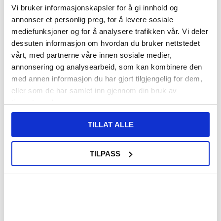
Vi bruker informasjonskapsler for å gi innhold og
annonser et personlig preg, for å levere sosiale
mediefunksjoner og for å analysere trafikken vår. Vi deler
dessuten informasjon om hvordan du bruker nettstedet
KJØP
vårt, med partnerne våre innen sosiale medier,
annonsering og analysearbeid, som kan kombinere den
med annen informasjon du har gjort tilgjengelig for dem,
280,00
NOK
234,00
NOK
eller som de har samlet inn gjennom din bruk av
PÅ LAGER
PÅ LAGER
tjenestene deres.
LEVERINGSTID: 1-2 ARBEIDSDAGER
LEVERINGSTID: 1-2 ARBEIDSDAGER
TILLAT ALLE
Haweel Slim-veske til nettbrett/bærbar
Mykt, beskyttende erme for bærbar
PC - 9.7"-11"
PC/nettbrett - 13" - svart / rød
TILPASS