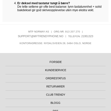
Er deksel med tastatur tungt å bære?
De lette settene gir ofte best balanse: tynn tastaturenhet + solid
bakdeksel gir god skriveopplevelse uten mye ekstra vekt.
MTP NORWAY AS
|
ORG.NR. 913 207 270
|
SUPPORT@MYTRENDYPHONE.NO
|
21951323
TELEFON:
KONTORADRESSE: NYDALSVEIEN 28, 0484 OSLO, NORGE
FORSIDE
KUNDESERVICE
ORDRESTATUS
RETURVARER
CLUB TRENDY
BLOGG
RSS