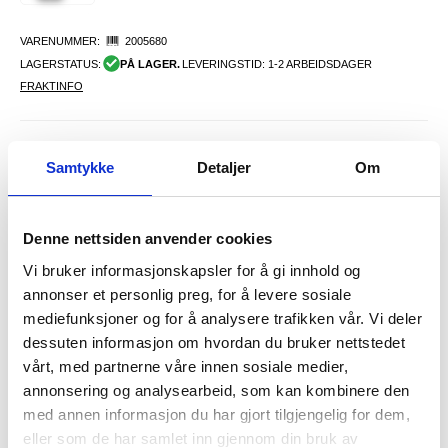
VARENUMMER:
2005680
LAGERSTATUS:
PÅ LAGER.
LEVERINGSTID: 1-2 ARBEIDSDAGER
FRAKTINFO
FØR
171,00
124,00
NOK
Samtykke
Detaljer
Om
DU SPARER
47,00
NOK
SETT DET BILLIGERE?
Denne nettsiden anvender cookies
Vi bruker informasjonskapsler for å gi innhold og
-
+
annonser et personlig preg, for å levere sosiale
mediefunksjoner og for å analysere trafikken vår. Vi deler
dessuten informasjon om hvordan du bruker nettstedet
vårt, med partnerne våre innen sosiale medier,
LIVE CHAT
LURER DU PÅ NOE? SPØR OSS!
annonsering og analysearbeid, som kan kombinere den
med annen informasjon du har gjort tilgjengelig for dem,
eller som de har samlet inn gjennom din bruk av
Beskrivelse