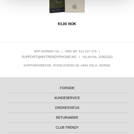
93,00
NOK
MTP NORWAY AS
|
ORG.NR. 913 207 270
|
SUPPORT@MYTRENDYPHONE.NO
|
21951323
TELEFON:
KONTORADRESSE: NYDALSVEIEN 28, 0484 OSLO, NORGE
FORSIDE
KUNDESERVICE
ORDRESTATUS
RETURVARER
CLUB TRENDY