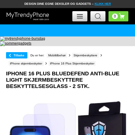
DESIGN DINE EGNE DEKSLER OG GADGETS –
KLIKK HER
Tilbake
Du er her:
Mobiltilbehør
Skjermbeskyttere
iPhone skjermbeskytter
iPhone 16 Plus Skjermbeskytter
IPHONE 16 PLUS BLUEDEFEND ANTI-BLUE
LIGHT SKJERMBESKYTTERE
BESKYTTELSESGLASS - 2 STK.