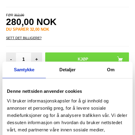
FØR
312,00
280,00
NOK
DU SPARER
32,00
NOK
SETT DET BILLIGERE?
-
+
Samtykke
Detaljer
Om
LIVE CHAT
LURER DU PÅ NOE? SPØR OSS!
Denne nettsiden anvender cookies
Vi bruker informasjonskapsler for å gi innhold og
Beskrivelse
annonser et personlig preg, for å levere sosiale
mediefunksjoner og for å analysere trafikken vår. Vi deler
Torras X-Shock MagSafe TPU-deksel for iPhone 16 Plus -
beskyttelse i militærklassen
dessuten informasjon om hvordan du bruker nettstedet
vårt, med partnerne våre innen sosiale medier,
Vis frem den elegante designen til din iPhone 16 Plus samtidig som
du beskytter den med Torras MagSafe-kompatible TPU-