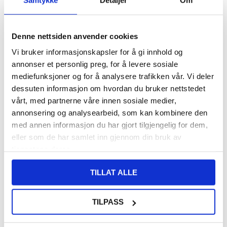
140,00
NOK
Denne nettsiden anvender cookies
FÅ 7 % RABATT MED CLUB TRENDY
BLI MEDLEM GRATIS
Vi bruker informasjonskapsler for å gi innhold og
SETT DET BILLIGERE?
annonser et personlig preg, for å levere sosiale
mediefunksjoner og for å analysere trafikken vår. Vi deler
dessuten informasjon om hvordan du bruker nettstedet
-
+
vårt, med partnerne våre innen sosiale medier,
annonsering og analysearbeid, som kan kombinere den
KUN 2 IGJEN PÅ LAGER!!
med annen informasjon du har gjort tilgjengelig for dem,
eller som de har samlet inn gjennom din bruk av
LIVE CHAT
LURER DU PÅ NOE? SPØR OSS!
tjenestene deres.
TILLAT ALLE
Beskrivelse
TILPASS
Imak Pro+ Skjermbeskyttere til iPhone 16 Pro Max - 9H
Beskytt skjermen på din iPhone 16 Pro Max med Imak Pro+
skjermbeskytteren.