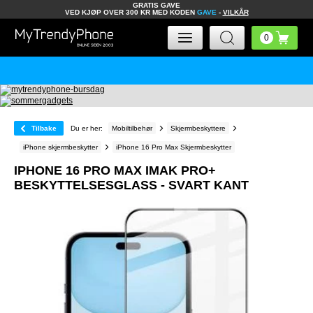
GRATIS GAVE
VED KJØP OVER 300 KR MED KODEN
GAVE
-
VILKÅR
Tilbake
Du er her:
Mobiltilbehør
Skjermbeskyttere
iPhone skjermbeskytter
iPhone 16 Pro Max Skjermbeskytter
IPHONE 16 PRO MAX IMAK PRO+
BESKYTTELSESGLASS - SVART KANT