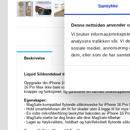
Samtykke
Denne nettsiden anvender c
Vi bruker informasjonskapsler
LURER DU PÅ 
analysere trafikken vår. Vi 
sosiale medier, annonsering 
dem, eller som de har samlet
Beskrivelse
Liquid Silikondeksel til iPhone 16 Pro Max - MagSafe-komp
Oppgrader din iPhone 16 Pro Max med denne flytende silikon
16 Pro Max ikke bare være godt beskyttet, men også forbli MagS
knapper og funksjoner, og garanterer en sømløs brukeroppleve
Egenskaper:
- MagSafe-kompatibel flytende silikonveske for iPhone 16 Pro
- Hold smarttelefonen din fri for skader uten å legge til for mye
- En indre mikrofiberfôring beskytter baksiden av iPhone 16 P
- MagSafe-støtte lar deg bruke alle dine MagSafe-tilbehør
- Laget av høykvalitets, holdbart og halvfleksibelt flytende sili