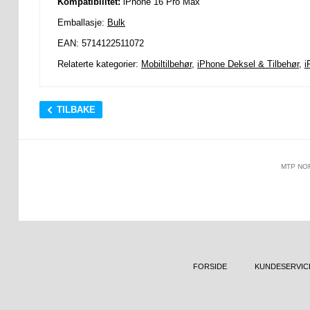
Kompatibilitet:
iPhone 16 Pro Max
Emballasje:
Bulk
EAN: 5714122511072
Relaterte kategorier:
Mobiltilbehør
,
iPhone Deksel & Tilbehør
,
i
TILBAKE
MTP NO
FORSIDE
KUNDESERVIC