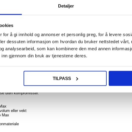
Detaljer
155,0
ookies
iPho
Pro H
dekse
 for å gi innhold og annonser et personlig preg, for å levere sos
NOE? SPØR OSS!
LIVE CHAT
Skyvek
deler dessuten informasjon om hvordan du bruker nettstedet vårt,
d
og analysearbeid, som kan kombinere den med annen informasjon d
 inn gjennom din bruk av tjenestene deres.
124,0
atibel
TILPASS
vesken som er kompatibel med MagSafe! Med denne silikonvesken vil din iPh
afe-kompatibel. De presise utskjæringene sikrer enkel tilgang til alle porter,
lse uten kompromisser.
 Max
 volum eller vekt
ro Max
konmateriale