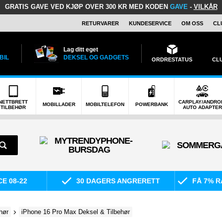
GRATIS GAVE
VED KJØP OVER 300 KR MED KODEN
GAVE
-
VILKÅR
RETURVARER
KUNDESERVICE
OM OSS
CL
Lag ditt eget
BIL
DEKSEL OG GADGETS
ORDRESTATUS
CL
NETTBRETT
CARPLAY/ANDRO
MOBILLADER
MOBILTELEFON
POWERBANK
TILBEHØR
AUTO ADAPTER
E 08-22
30 DAGERS ANGRERETT
FÅ 7% R
hør
iPhone 16 Pro Max Deksel & Tilbehør