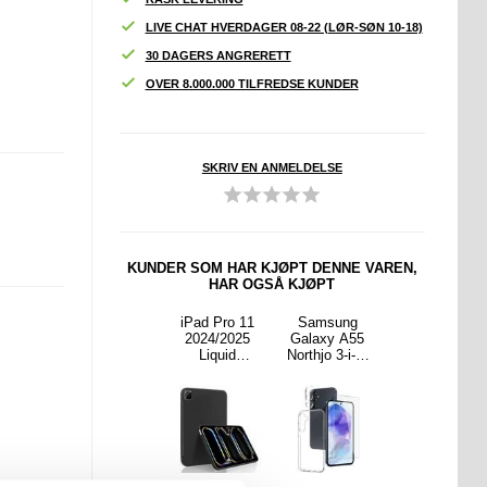
LIVE CHAT HVERDAGER 08-22 (LØR-SØN 10-18)
30 DAGERS ANGRERETT
OVER 8.000.000 TILFREDSE KUNDER
SKRIV EN ANMELDELSE
KUNDER SOM HAR KJØPT DENNE VAREN,
HAR OGSÅ KJØPT
rola
iPhone 16
iPad Pro 11
Samsung
Samsung
 G64
Pro Max
2024/2025
Galaxy A55
Galaxy A25
ebok-
Hybrid-deksel
Liquid
Northjo 3-i-1-
Northjo 3-i-1-
l med
med
Silikondeksel
beskyttelsess
beskyttelsess
etisk
Skyvekorthol
- Svart
ett -
ett -
ning
der
gjennomsiktig
gjennomsiktig