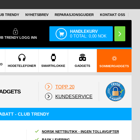
UB TRENDY
NYHETSBREV
REPARASJONSGUIDER
KONTAKT OSS
HANDLEKURV
0
TOTAL:
0,00
NOK
UB TRENDY
LOGG INN
ID
HODETELEFONER
SMARTKLOKKE
GADGETS
SOMMERGADGETS
TOPP 20
KUNDESERVICE
ABATT - CLUB TRENDY
NORSK NETTBUTIKK - INGEN TOLLAVGIFTER
RASK LEVERING