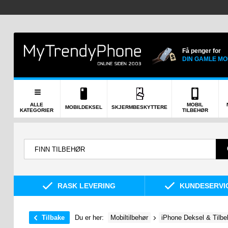
Få penger for
DIN GAMLE MO
ALLE
MOBIL
MOBILDEKSEL
SKJERMBESKYTTERE
KATEGORIER
TILBEHØR
RASK LEVERING
KUNDESERVIC
Tilbake
Du er her:
Mobiltilbehør
iPhone Deksel & Tilbe