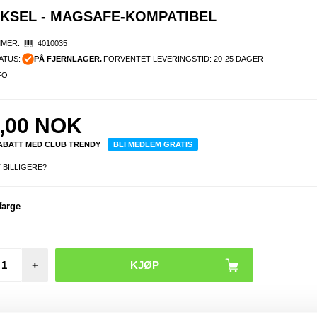
EKSEL - MAGSAFE-KOMPATIBEL
MER:
4010035
ATUS:
PÅ FJERNLAGER.
FORVENTET LEVERINGSTID: 20-25 DAGER
FO
,00
NOK
RABATT MED CLUB TRENDY
BLI MEDLEM GRATIS
 BILLIGERE?
farge
Moto
Moto
Lomm
dekse
Magn
Luk
+