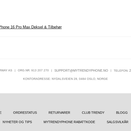
Phone 16 Pro Max Deksel & Tilbehør
RWAY AS
|
ORG.NR. 913 207 270
|
SUPPORT@MYTRENDYPHONE.NO
|
2
TELEFON:
KONTORADRESSE: NYDALSVEIEN 28, 0484 OSLO, NORGE
E
ORDRESTATUS
RETURVARER
CLUB TRENDY
BLOGG
NYHETER OG TIPS
MYTRENDYPHONE RABATTKODE
SALGSVILKÅR