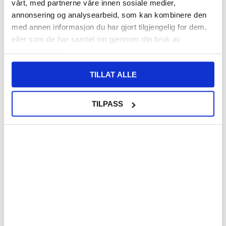
vårt, med partnerne våre innen sosiale medier,
annonsering og analysearbeid, som kan kombinere den
med annen informasjon du har gjort tilgjengelig for dem,
eller som de har samlet inn gjennom din bruk av
tjenestene deres.
TILLAT ALLE
KJØP
TILPASS
936,00
NOK
656,00
NOK
PÅ FJERNLAGER
PÅ FJERNLAGER
FORVENTET LEVERINGSTID: 5-10 DAGER
FORVENTET LEVERINGSTID: 5-10 DAGER
iPhone 5S Reparasjon av Hoved
iPhone 5S Reparasjon av
Kamera
Ladekontakt flekskabel