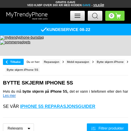
GRATIS GAVE
VED KJØP OVER 300 KR MED KODEN
GAVE
-
VILKÅR
KUNDESERVICE 08-22
Tilbake
Du er her:
Reparasjon
Mobil reparasjon
Bytte skjerm iPhone
Bytte skjerm iPhone 5S
BYTTE SKJERM IPHONE 5S
Hvis du må
bytte skjerm på iPhone 5S,
det er vann i telefonen eller den har
Les mer
SE VÅR
IPHONE 5S REPARASJONSGUIDER
Filtrer produkter