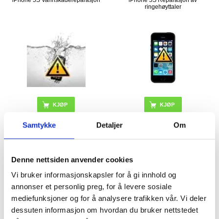
iPhone 5S Vannskadereparasjon
iPhone 5S Reparasjon av
ringehøyttaler
Samtykke
Detaljer
Om
423,00
NOK
399,00
NOK
Denne nettsiden anvender cookies
PÅ LAGER
PÅ LAGER
LEVERINGSTID: 1-2 ARBEIDSDAGER
LEVERINGSTID: 1-2 ARBEIDSDAGER
Vi bruker informasjonskapsler for å gi innhold og
annonser et personlig preg, for å levere sosiale
iPhone 5S LCD Skjermreparasjon
iPhone 5S Reparasjon av Front
mediefunksjoner og for å analysere trafikken vår. Vi deler
med Skjermbeskytter
Kamera
dessuten informasjon om hvordan du bruker nettstedet