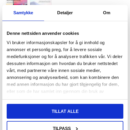
Samtykke
Detaljer
Om
VARENUMMER:
4002542
Denne nettsiden anvender cookies
LAGERSTATUS:
PÅ LAGER.
LEVERINGSTID: 1-2 ARBEIDSDAGER
Vi bruker informasjonskapsler for å gi innhold og
FRAKTINFO
annonser et personlig preg, for å levere sosiale
mediefunksjoner og for å analysere trafikken vår. Vi deler
FØR
202,00
dessuten informasjon om hvordan du bruker nettstedet
187,00
NOK
vårt, med partnerne våre innen sosiale medier,
DU SPARER
15,00
NOK
annonsering og analysearbeid, som kan kombinere den
SETT DET BILLIGERE?
med annen informasjon du har gjort tilgjengelig for dem,
eller som de har samlet inn gjennom din bruk av
tjenestene deres.
-
+
TILLAT ALLE
KUN 2 IGJEN PÅ LAGER!!
TILPASS