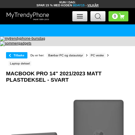
KUN I DAG:
SPAR 15 % MED KODEN
BDAY15
-
VILKÅR
Tilbake
Du er her:
Bærbar PC og datautstyr
PC veske
Laptop deksel
MACBOOK PRO 14" 2021/2023 MATT
PLASTDEKSEL - SVART