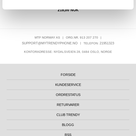
218,00
NOK
MTP NORWAY AS
|
ORG.NR. 913 207 270
|
SUPPORT@MYTRENDYPHONE.NO
|
21951323
TELEFON:
KONTORADRESSE: NYDALSVEIEN 28, 0484 OSLO, NORGE
FORSIDE
KUNDESERVICE
ORDRESTATUS
RETURVARER
CLUB TRENDY
BLOGG
RSS