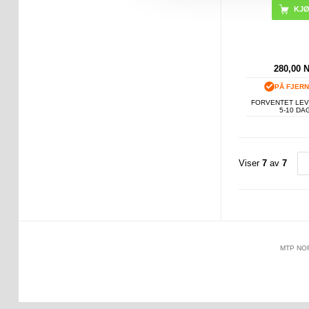
KJ
280,00
PÅ FJER
FORVENTET LEV
5-10 DA
Viser
7
av
7
MTP NO