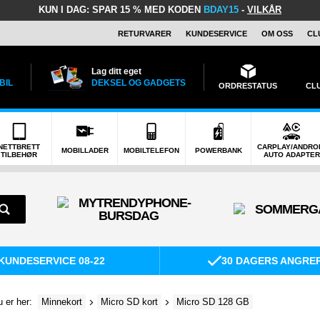
KUN I DAG:
SPAR 15 % MED KODEN
BDAY15
-
VILKÅR
RETURVARER
KUNDESERVICE
OM OSS
CL
Lag ditt eget
BIL
DEKSEL OG GADGETS
ORDRESTATUS
CL
NETTBRETT
CARPLAY/ANDRO
MOBILLADER
MOBILTELEFON
POWERBANK
TILBEHØR
AUTO ADAPTER
KUNDESERVICE 08-22
30 DAGERS ANGRE
 er her:
Minnekort
Micro SD kort
Micro SD 128 GB