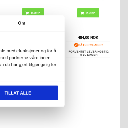
KJØP
KJØP
Om
468,00
NOK
484,00
NOK
PÅ LAGER
PÅ FJERNLAGER
iale mediefunksjoner og for å
LEVERINGSTID: 1-2
FORVENTET LEVERINGSTID:
ARBEIDSDAGER
5-10 DAGER
 med partnerne våre innen
u har gjort tilgjengelig for
TILLAT ALLE