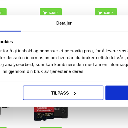
KJØP
KJØP
Detaljer
NOK
609,00
NOK
609,00
NOK
ookies
GER
PÅ LAGER
PÅ LAGER
 for å gi innhold og annonser et personlig preg, for å levere sos
ID: 1-2
LEVERINGSTID: 1-2
LEVERINGSTID: 1-2
DAGER
ARBEIDSDAGER
ARBEIDSDAGER
deler dessuten informasjon om hvordan du bruker nettstedet vårt,
og analysearbeid, som kan kombinere den med annen informasjon d
 inn gjennom din bruk av tjenestene deres.
nce Plus
SanDisk Extreme Pro
nekort P-
MicroSDHC UHS-I-kort
PPL-GE
SDSQXCG-032G-GN6MA
- 32GB
TILPASS