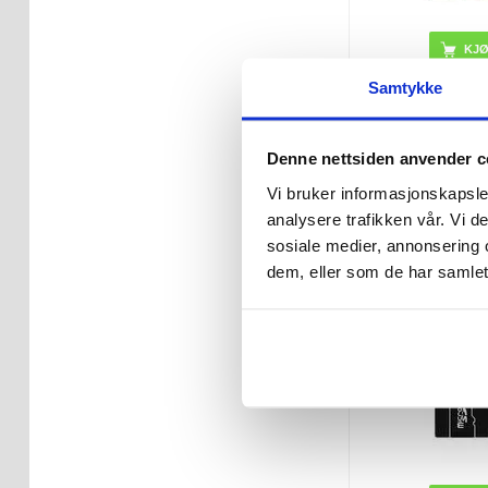
Samtykke
468,00
Denne nettsiden anvender c
PÅ LA
Vi bruker informasjonskapsler
LEVERINGST
ARBEIDS
analysere trafikken vår. Vi 
sosiale medier, annonsering 
dem, eller som de har samlet
PNY Performa
microSDXC-min
SDU12810