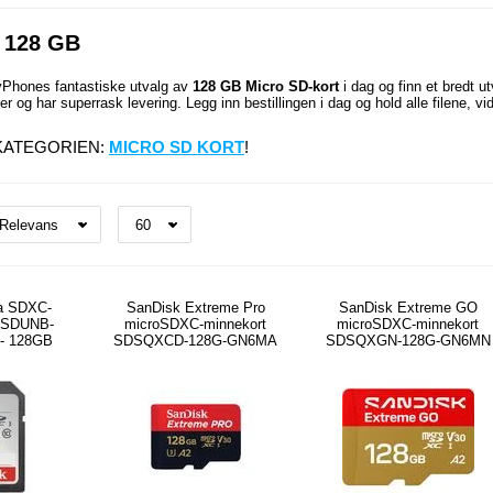
 128 GB
Phones fantastiske utvalg av
128 GB Micro SD-kort
i dag og finn et bredt ut
er og har superrask levering. Legg inn bestillingen i dag og hold alle filene,
KATEGORIEN:
MICRO SD KORT
!
ra SDXC-
SanDisk Extreme Pro
SanDisk Extreme GO
DSDUNB-
microSDXC-minnekort
microSDXC-minnekort
- 128GB
SDSQXCD-128G-GN6MA
SDSQXGN-128G-GN6MN