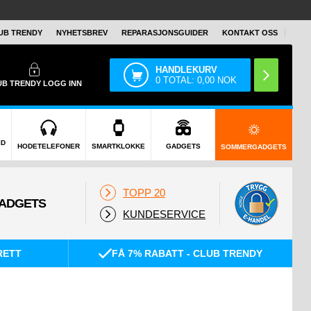
UB TRENDY
NYHETSBREV
REPARASJONSGUIDER
KONTAKT OSS
HANDLEKURV
0
TOTAL:
0,00
NOK
UB TRENDY
LOGG INN
ID
HODETELEFONER
SMARTKLOKKE
GADGETS
SOMMERGADGETS
TOPP 20
KUNDESERVICE
RETT
FÅ 7% RABATT - CLUB TRENDY