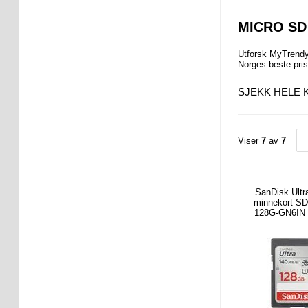
MICRO SD
Utforsk MyTrendy
Norges beste pris
SJEKK HELE 
Viser
7
av
7
SanDisk Ult
minnekort S
128G-GN6IN 