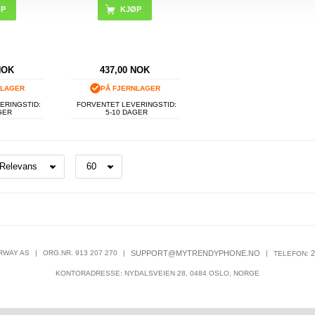
ØP
NOK
437,00
NOK
NLAGER
PÅ FJERNLAGER
ERINGSTID:
FORVENTET LEVERINGSTID:
GER
5-10 DAGER
RWAY AS
|
ORG.NR. 913 207 270
|
SUPPORT@MYTRENDYPHONE.NO
|
2
TELEFON:
KONTORADRESSE: NYDALSVEIEN 28, 0484 OSLO, NORGE